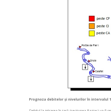
Prognoza debitelor şi nivelurilor
în intervalul 
Debitul la intrarea în ţară (secţiunea Baziaş) va fi r