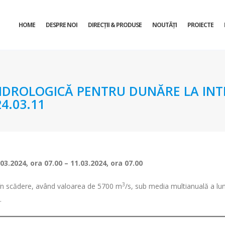
HOME
DESPRE NOI
DIRECŢII & PRODUSE
NOUTĂȚI
PROIECTE
DROLOGICĂ PENTRU DUNĂRE LA INTR
4.03.11
.03.2024, ora 07
– 11.03.2024, ora 07
.00
.00
3
st în scădere, având valoarea de 5700 m
/s, sub media multianuală a lu
.