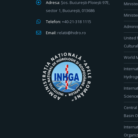
Adresa:
Șos. București-Ploiești 97E,
Ministe
sector 1, București, 013686
Ministe
Telefon:
+40-21-318 1115
Adminis
Email:
relatii@hidro.ro
United 
Cultura
World M
Interna
Hydroge
Interna
Scienc
Central
Basin O
Interna
Organiz