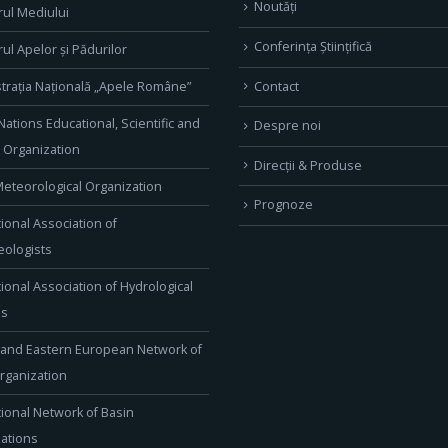
Noutăți
rul Mediului
Conferința Științifică
rul Apelor și Pădurilor
Contact
trația Națională „Apele Române”
Nations Educational, Scientific and
Despre noi
l Organization
Direcţii & Produse
eteorological Organization
Prognoze
tional Association of
ologists
tional Association of Hydrological
es
 and Eastern European Network of
rganization
tional Network of Basin
ations