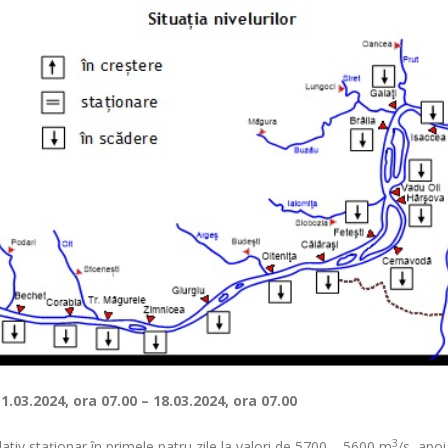
11.03.2024, ora 07
– 18.03.2024, ora 07
.00
.00
3
elativ staționar în primele patru zile la valori de 5700 – 5600 m
/s, apo