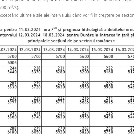
3
6700 m
/s).
 exceptând ultimele zile ale intervalului când vor fi în creștere pe secto