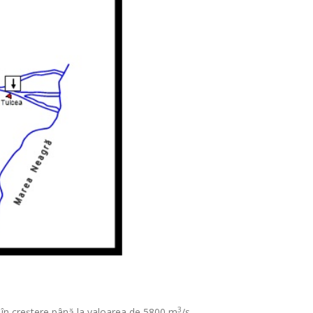
3
i în creștere până la valoarea de 5800 m
/s,