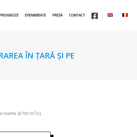
PROGNOZE
EVENIMENTE
PRESĂ
CONTACT
AREA ÎN ŢARĂ ŞI PE
3
nii martie (6700 m
/s).