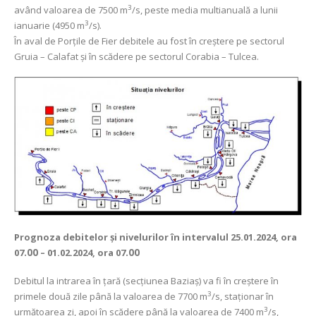
3
având valoarea de 7500 m
/s, peste media multianuală a lunii
3
ianuarie (4950 m
/s).
În aval de Porţile de Fier debitele au fost în creștere pe sectorul
Gruia – Calafat și în scădere pe sectorul Corabia – Tulcea.
Prognoza debitelor şi nivelurilor
în intervalul 25.01.2024, ora
07
.00
– 01.02.2024, ora 07
.00
Debitul la intrarea în ţară (secţiunea Baziaş) va fi în creștere în
3
primele două zile până la valoarea de 7700 m
/s, staționar în
3
următoarea zi, apoi în scădere până la valoarea de 7400 m
/s,