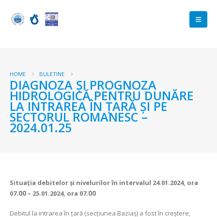
HOME
BULETINE
DIAGNOZA ŞI PROGNOZA
HIDROLOGICĂ PENTRU DUNĂRE
LA INTRAREA ÎN ŢARĂ ŞI PE
SECTORUL ROMANESC –
2024.01.25
Situaţia debitelor şi nivelurilor
în intervalul 24.01.2024, ora
07
.00
– 25.01.2024, ora 07
.00
Debitul la intrarea în ţară (secţiunea Baziaş) a fost în creștere,