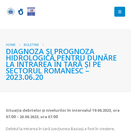
HOME
BULETINE
DIAGNOZA ŞI PROGNOZA
HIDROLOGICĂ PENTRU DUNĂRE
LA INTRAREA ÎN ŢARĂ ŞI PE
SECTORUL ROMANESC –
2023.06.20
Situaţia debitelor şi nivelurilor
în intervalul 19.06.2023, ora
07
.00
– 20.06.2023, ora 07
.00
Debitul la intrarea în ţară (secţiunea Baziaş) a fost în creștere,