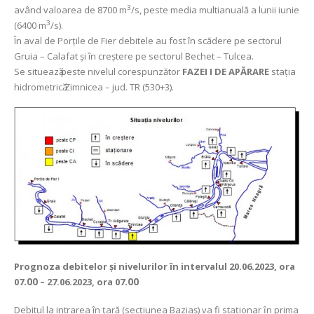
3
având valoarea de 8700 m
/s, peste media multianuală a lunii iunie
3
(6400 m
/s).
În aval de Porţile de Fier debitele au fost în scădere pe sectorul
Gruia – Calafat și în creștere pe sectorul Bechet – Tulcea.
Se situeazӑ peste nivelul corespunzător
FAZEI I DE APĂRARE
staţia
hidrometricӑ Zimnicea – jud. TR (530+3).
Prognoza debitelor şi nivelurilor
în intervalul 20.06.2023, ora
07
.00
– 27.06.2023, ora 07
.00
Debitul la intrarea în ţară (secţiunea Baziaş) va fi staţionar ȋn prima