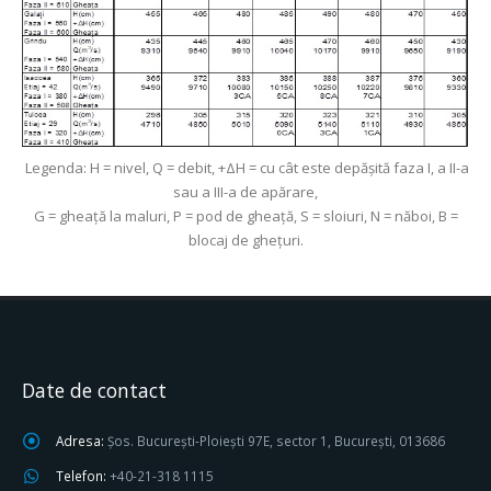
Legenda: H = nivel, Q = debit, +ΔH = cu cât este depăşită faza I, a II-a
sau a III-a de apărare,
G = gheaţă la maluri, P = pod de gheaţă, S = sloiuri, N = năboi, B =
blocaj de gheţuri.
Date de contact
Adresa:
Șos. București-Ploiești 97E, sector 1, București, 013686
Telefon:
+40-21-318 1115