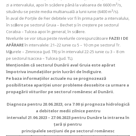
3
zi a intervalului, apoi în scădere până la valoarea de 6600 m
/s,
3
situându-se peste media multianuală a lunii iunie (6400 m
/s).
În aval de Porţile de Fier debitele vor fi în prima parte a intervalului,
ȋn scӑdere pe sectorul Gruia – Bechet şi ȋn creştere pe sectorul
Corabia – Tulcea apoi ȋn general, ȋn scӑdere.
Nivelurile se vor situa peste nivelurile corespunzătoare
FAZEI I DE
APĂRARE
în intervalele: 21–22 iunie cu 5 – 10 cm pe sectorul Tr.
Mӑgurele – Zimnicea (jud. TR) şi ȋn intervalul 22-25 iunie cu 3 – 8 cm
pe sectorul Isaccea – Tulcea (jud. TL).
Menţionăm că sectorul Dunării aval Gruia este apărat
împotriva inundaţiilor prin lucrări de îndiguire.
Pe baza informaţiilor actuale nu se prognozează
posibilitatea apariţiei unor probleme deosebite ca urmare a
propagării viiturilor pe sectorul românesc al Dunării.
Diagnoza pentru 20.06.2023, ora 7.00 şi prognoza hidrologică
a debitelor medii zilnice pentru
intervalul 21.06.2023 – 27.06.2023 pentru Dunăre la intrarea în
ţară şi pentru
principalele secţiuni de pe sectorul românesc