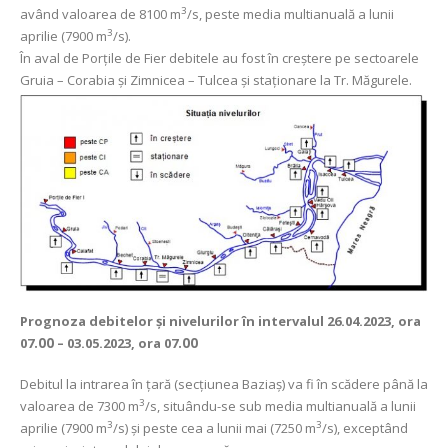
3
având valoarea de 8100 m
/s, peste media multianuală a lunii
3
aprilie (7900 m
/s).
În aval de Porţile de Fier debitele au fost în creștere pe sectoarele
Gruia – Corabia și Zimnicea – Tulcea și staționare la Tr. Măgurele.
Prognoza debitelor şi nivelurilor
în intervalul 26.04.2023, ora
07
.00
– 03.05.2023, ora 07
.00
Debitul la intrarea în ţară (secţiunea Baziaş) va fi în scădere până la
3
valoarea de 7300 m
/s, situându-se sub media multianuală a lunii
3
3
aprilie (7900 m
/s) și peste cea a lunii mai (7250 m
/s), exceptând