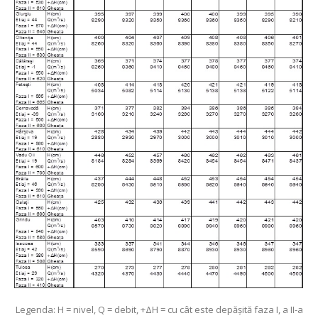
Legenda: H = nivel, Q = debit, +ΔH = cu cât este depăşită faza I, a II-a