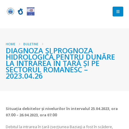
HOME
BULETINE
DIAGNOZA ŞI PROGNOZA
HIDROLOGICĂ PENTRU DUNĂRE
LA INTRAREA ÎN ŢARĂ ŞI PE
SECTORUL ROMANESC –
2023.04.26
Situaţia debitelor şi nivelurilor
în intervalul 25.04.2023, ora
07
.00
– 26.04.2023, ora 07
.00
Debitul la intrarea în ţară (secţiunea Baziaş) a fost în scădere,