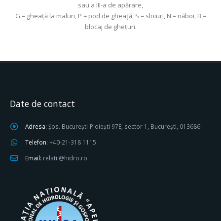
sau a III-a de apărare,
G = gheaţă la maluri, P = pod de gheaţă, S = sloiuri, N = năboi, B =
blocaj de gheţuri.
Date de contact
Adresa:
Șos. București-Ploiești 97E, sector 1, București, 013686
Telefon:
+40-21-318 1115
Email:
relatii@hidro.ro