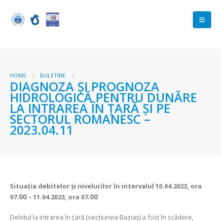
HOME
BULETINE
DIAGNOZA ŞI PROGNOZA
HIDROLOGICĂ PENTRU DUNĂRE
LA INTRAREA ÎN ŢARĂ ŞI PE
SECTORUL ROMANESC –
2023.04.11
Situaţia debitelor şi nivelurilor
în intervalul 10.04.2023, ora
07
.00
– 11.04.2023, ora 07
.00
Debitul la intrarea în ţară (secţiunea Baziaş) a fost în scădere,