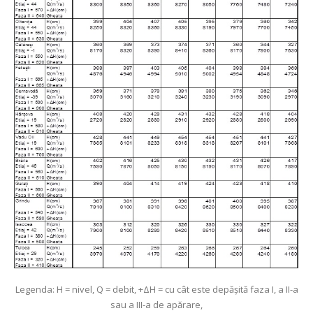
Legenda: H = nivel, Q = debit, +ΔH = cu cât este depăşită faza I, a II-a
sau a III-a de apărare,