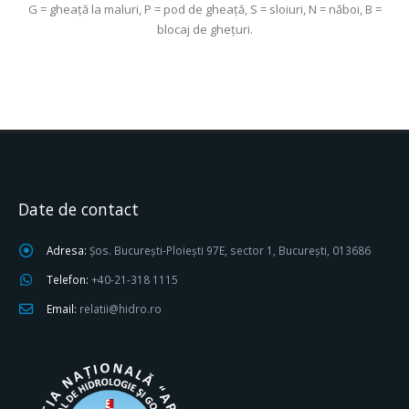
G = gheaţă la maluri, P = pod de gheaţă, S = sloiuri, N = năboi, B =
blocaj de gheţuri.
Date de contact
Adresa:
Șos. București-Ploiești 97E, sector 1, București, 013686
Telefon:
+40-21-318 1115
Email:
relatii@hidro.ro