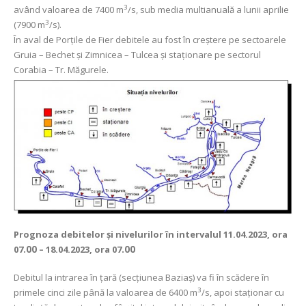
3
având valoarea de 7400 m
/s, sub media multianuală a lunii aprilie
3
(7900 m
/s).
În aval de Porţile de Fier debitele au fost în creștere pe sectoarele
Gruia – Bechet și Zimnicea – Tulcea și staționare pe sectorul
Corabia – Tr. Măgurele.
Prognoza debitelor şi nivelurilor
în intervalul 11.04.2023, ora
07
.00
– 18.04.2023, ora 07
.00
Debitul la intrarea în ţară (secţiunea Baziaş) va fi în scădere în
3
primele cinci zile până la valoarea de 6400 m
/s, apoi staționar cu