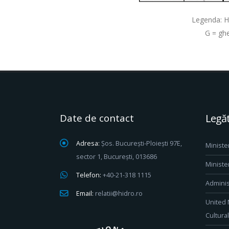
Legenda: H 
G = ghe
Date de contact
Legăt
Adresa:
Șos. București-Ploiești 97E,
Ministe
sector 1, București, 013686
Ministe
Telefon:
+40-21-318 1115
Adminis
Email:
relatii@hidro.ro
United 
Cultura