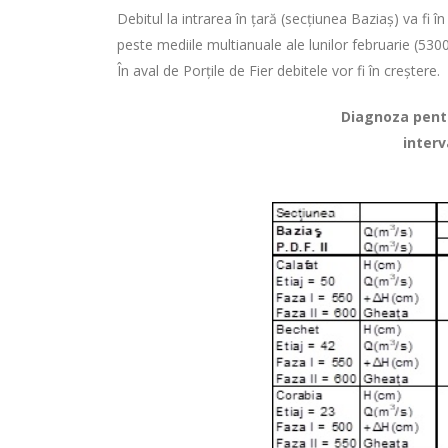
Debitul la intrarea în ţară (secţiunea Baziaş) va fi 
peste mediile multianuale ale lunilor februarie (530
În aval de Porţile de Fier debitele vor fi în creștere.
Diagnoza pentru
interv