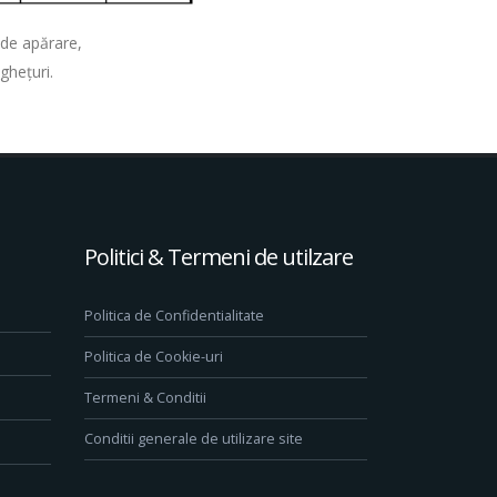
 de apărare,
gheţuri.
Politici & Termeni de utilzare
Politica de Confidentialitate
Politica de Cookie-uri
Termeni & Conditii
Conditii generale de utilizare site