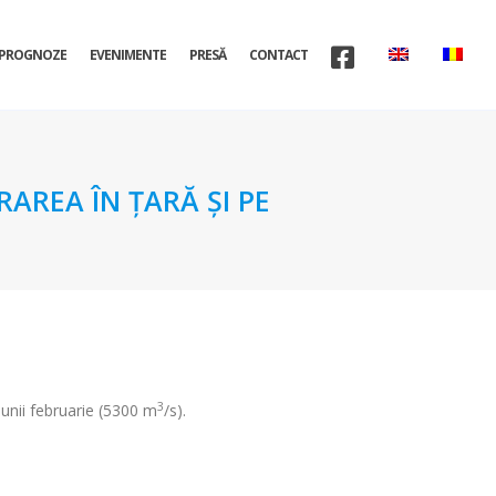
PROGNOZE
EVENIMENTE
PRESĂ
CONTACT
AREA ÎN ŢARĂ ŞI PE
3
lunii februarie (5300 m
/s).