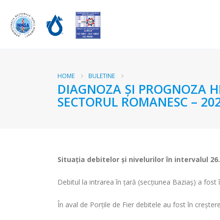
HOME
BULETINE
DIAGNOZA ŞI PROGNOZA HI
SECTORUL ROMANESC – 202
Situaţia debitelor şi nivelurilor
în intervalul 26
Debitul la intrarea în ţară (secţiunea Baziaş) a fos
În aval de Porţile de Fier debitele au fost în creștere