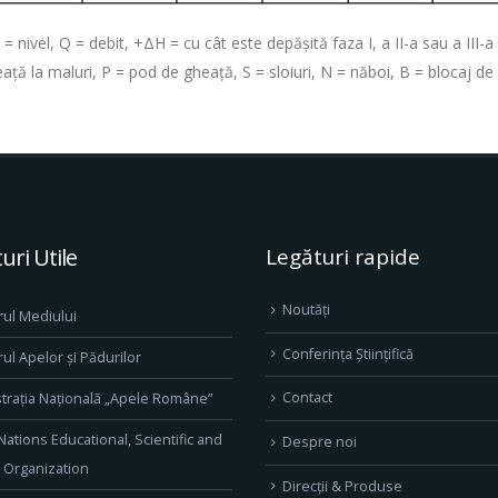
= nivel, Q = debit, +ΔH = cu cât este depăşită faza I, a II-a sau a III-a
aţă la maluri, P = pod de gheaţă, S = sloiuri, N = năboi, B = blocaj de 
uri Utile
Legături rapide
Noutăți
rul Mediului
Conferința Științifică
rul Apelor și Pădurilor
Contact
trația Națională „Apele Române”
Nations Educational, Scientific and
Despre noi
l Organization
Direcţii & Produse