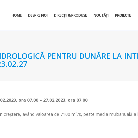
HOME
DESPRE NOI
DIRECŢII & PRODUSE
NOUTĂȚI
PROIECTE
DROLOGICĂ PENTRU DUNĂRE LA INTR
3.02.27
.02.2023, ora 07
– 27.02.2023, ora 07.00
.00
3
t în creștere, având valoarea de 7100 m
/s, peste media multianuală a 
.