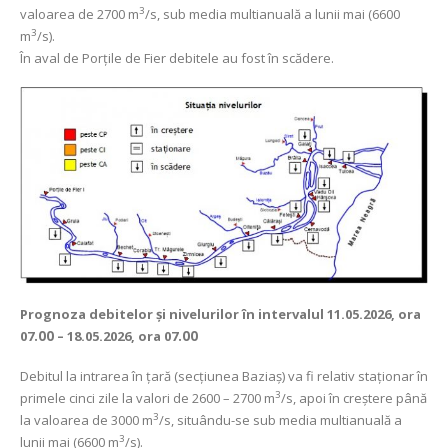
3
valoarea de 2700 m
/s, sub media multianuală a lunii mai (6600
3
m
/s).
În aval de Porţile de Fier debitele au fost în scădere.
Prognoza debitelor şi nivelurilor
în intervalul 11.05.2026, ora
07
.00
– 18.05.2026, ora 07
.00
Debitul la intrarea în ţară (secţiunea Baziaş) va fi relativ staționar în
3
primele cinci zile la valori de 2600 – 2700 m
/s, apoi în creștere până
3
la valoarea de 3000 m
/s, situându-se sub media multianuală a
3
lunii mai (6600 m
/s).