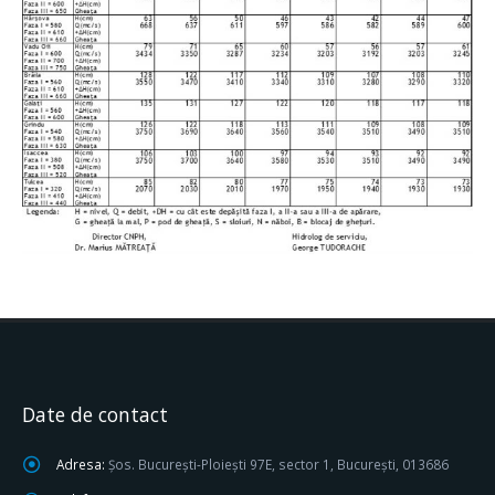
Date de contact
Adresa:
Șos. București-Ploiești 97E, sector 1, București, 013686