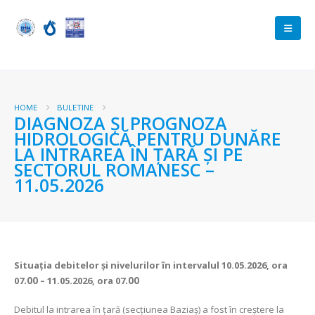
HOME
BULETINE
DIAGNOZA ŞI PROGNOZA
HIDROLOGICĂ PENTRU DUNĂRE
LA INTRAREA ÎN ŢARĂ ŞI PE
SECTORUL ROMANESC –
11.05.2026
Situaţia debitelor şi nivelurilor
în intervalul 10.05.2026, ora
07
.00
– 11.05.2026, ora 07
.00
Debitul la intrarea în ţară (secţiunea Baziaş) a fost în creștere la