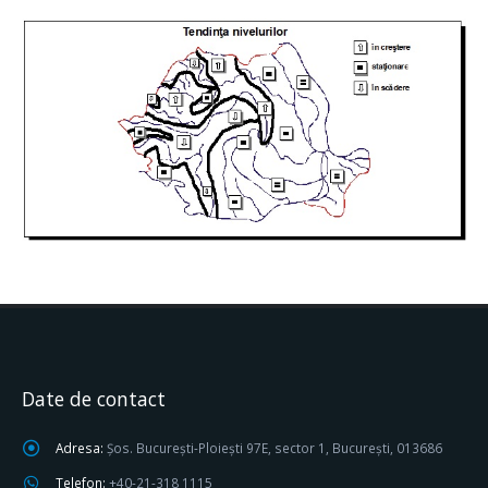
Date de contact
Adresa:
Șos. București-Ploiești 97E, sector 1, București, 013686
Telefon:
+40-21-318 1115