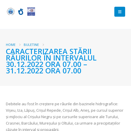
HOME
BULETINE
CARACTERIZAREA STĂRII
RÂURILOR ÎN INTERVALUL
30.12.2022 ORA 07.00 –
31.12.2022 ORA 07.00
Debitele au fost în creştere pe râurile din bazinele hidrografice:
Vişeu, Iza, Lăpuş, Crişul Repede, Crişul Alb, Arieş, pe cursul superior
şi mijlociu al Crişului Negru şi pe cursurile superioare ale Turului,
Crasnei, Barcăului, Mureşului şi Oltului, ca urmare a precipitațiilor
căzute în interval şi propagării.