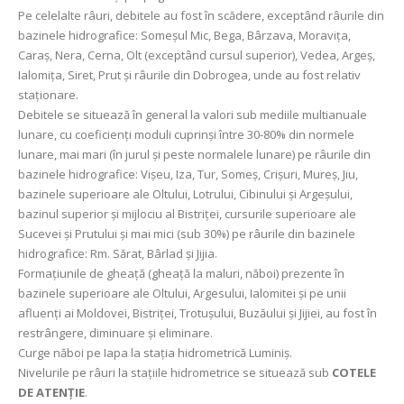
Pe celelalte râuri, debitele au fost în scădere, exceptând râurile din
bazinele hidrografice: Someşul Mic, Bega, Bârzava, Moravița,
Caraş, Nera, Cerna, Olt (exceptând cursul superior), Vedea, Argeş,
Ialomița, Siret, Prut şi râurile din Dobrogea, unde au fost relativ
staționare.
Debitele se situează în general la valori sub mediile multianuale
lunare, cu coeficienți moduli cuprinși între 30-80% din normele
lunare, mai mari (în jurul și peste normalele lunare) pe râurile din
bazinele hidrografice: Vișeu, Iza, Tur, Someș, Crișuri, Mureș, Jiu,
bazinele superioare ale Oltului, Lotrului, Cibinului şi Argeșului,
bazinul superior şi mijlociu al Bistriţei, cursurile superioare ale
Sucevei şi Prutului şi mai mici (sub 30%) pe râurile din bazinele
hidrografice: Rm. Sărat, Bârlad și Jijia.
Formaţiunile de gheaţă (gheaţă la maluri, năboi) prezente în
bazinele superioare ale Oltului, Argesului, Ialomitei şi pe unii
afluenţi ai Moldovei, Bistriţei, Trotuşului, Buzăului şi Jijiei, au fost în
restrângere, diminuare şi eliminare.
Curge năboi pe Iapa la staţia hidrometrică Luminiş.
Nivelurile pe râuri la stațiile hidrometrice se situează sub
COTELE
DE ATENȚIE
.