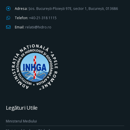
Adresa:
Șos. București-Ploiești 97E, sector 1, București, 013686
Telefon:
+40-21-318 1115
Email:
relatii@hidro.ro
Legături Utile
Ministerul Mediului