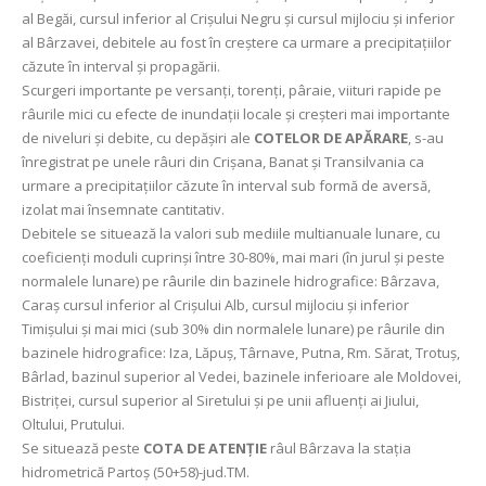
al Begăi, cursul inferior al Crișului Negru și cursul mijlociu și inferior
al Bârzavei, debitele au fost în creștere ca urmare a precipitațiilor
căzute în interval și propagării.
Scurgeri importante pe versanți, torenți, pâraie, viituri rapide pe
râurile mici cu efecte de inundații locale și creșteri mai importante
de niveluri și debite, cu depășiri ale
COTELOR DE APĂRARE
, s-au
înregistrat pe unele râuri din Crișana, Banat și Transilvania ca
urmare a precipitațiilor căzute în interval sub formă de aversă,
izolat mai însemnate cantitativ.
Debitele se situează la valori sub mediile multianuale lunare, cu
coeficienți moduli cuprinși între 30-80%, mai mari (în jurul și peste
normalele lunare) pe râurile din bazinele hidrografice: Bârzava,
Caraș cursul inferior al Crișului Alb, cursul mijlociu și inferior
Timișului și mai mici (sub 30% din normalele lunare) pe râurile din
bazinele hidrografice: Iza, Lăpuș, Târnave, Putna, Rm. Sărat, Trotuș,
Bârlad, bazinul superior al Vedei, bazinele inferioare ale Moldovei,
Bistriței, cursul superior al Siretului și pe unii afluenți ai Jiului,
Oltului, Prutului.
Se situează peste
COTA DE ATENȚIE
râul Bârzava la stația
hidrometrică Partoș (50+58)-jud.TM.