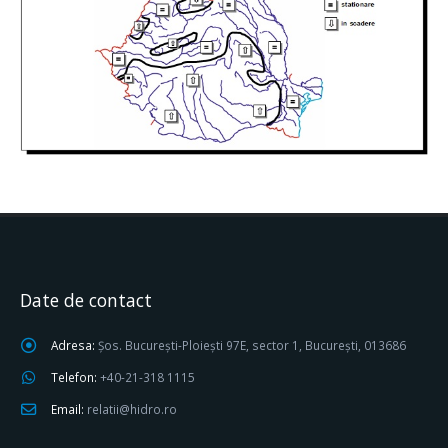
Date de contact
Adresa:
Șos. București-Ploiești 97E, sector 1, București, 013686
Telefon:
+40-21-318 1115
Email:
relatii@hidro.ro