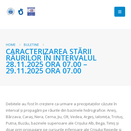
HOME
BULETINE
CARACTERIZAREA STĂRII
RÂURILOR ÎN INTERVALUL
28.11.2025 ORA 07.00 –
29.11.2025 ORA 07.00
Debitele au fost în creștere ca urmare a precipitațiilor căzute în
interval și propagării pe râurile din bazinele hidrografice: Arieş,
Bârzava, Caraş, Nera, Cerna, Jiu, Olt, Vedea, Argeş, Ialomița, Trotuş,
Putna, Buzău, bazinele superioare ale Crişului Alb, Bega, Timiş şi
doar prin propagare pe cursurile inferioare ale Crişului Repede şi