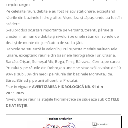
Crişului Negru.
Pe celelalte râuri, debitele au fost relativ staționare, exceptând
râurile din bazinele hidrografice: Vişeu, Iza şi Lăpuş, unde au fost în
scădere.
S-au produs scurgeri importante pe versanţi, torenţi, pâraie şi
creşteri mai mari de debite şi niveluri pe unele râuri din zonele de
deal și de munte din jumătatea de sud a țării.
Debitele se situează la valori în jurul și peste mediile multianuale
lunare, exceptând râurile din bazinele hidrografice Tur, Crasna,
Barcău, Crișuri, Someșul Mic, Bega, Timiş, Bârzava, Cerna, pe cursul
Prutului şi pe râurile din Dobrogea unde se situează la valori de 30-
90% și sub 30% din medii pe râurile din bazinele Moravița, Rm.
Sărat, Bârlad și pe unii afluenți ai Prutului.
Este în vigoare
AVERTIZAREA HIDROLOGICĂ NR. 91 din
28.11.2025
.
Nivelurile pe râuri la stațiile hidrometrice se situează sub
COTELE
DE ATENȚIE
.