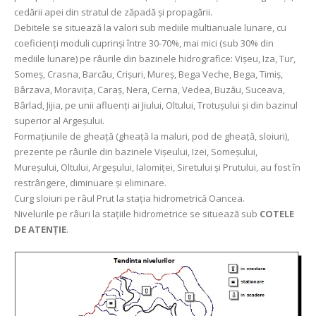
cedării apei din stratul de zăpadă și propagării.
Debitele se situează la valori sub mediile multianuale lunare, cu
coeficienți moduli cuprinși între 30-70%, mai mici (sub 30% din
mediile lunare) pe râurile din bazinele hidrografice: Vișeu, Iza, Tur,
Someș, Crasna, Barcău, Crișuri, Mureș, Bega Veche, Bega, Timiș,
Bârzava, Moravița, Caraș, Nera, Cerna, Vedea, Buzău, Suceava,
Bârlad, Jijia, pe unii afluenți ai Jiului, Oltului, Trotușului și din bazinul
superior al Argeşului.
Formațiunile de gheață (gheață la maluri, pod de gheață, sloiuri),
prezente pe râurile din bazinele Vișeului, Izei, Someșului,
Mureșului, Oltului, Argeșului, Ialomiței, Siretului și Prutului, au fost în
restrângere, diminuare și eliminare.
Curg sloiuri pe râul Prut la stația hidrometrică Oancea.
Nivelurile pe râuri la stațiile hidrometrice se situează sub
COTELE
DE ATENȚIE
.