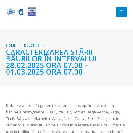
HOME
BULETINE
CARACTERIZAREA STĂRII
RÂURILOR ÎN INTERVALUL
28.02.2025 ORA 07.00 –
01.03.2025 ORA 07.00
Debitele au fost în general staționare, exceptând râurile din
bazinele hidrografice: Vișeu, Iza, Tur, Someș, Bega Veche, Bega,
Timiș, Bârzava, Moravița, Caraș, Nera, Cerna, Siret, Prut și bazinul
superior al Mureșului, unde au fost în creştere ușoară ca urmare a
precipitațiilor căzute în interval, evoluției formațiunilor de gheață,