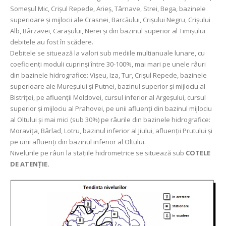
Someșul Mic, Crișul Repede, Arieș, Târnave, Strei, Bega, bazinele
superioare și mijlocii ale Crasnei, Barcăului, Crișului Negru, Crișului
Alb, Bârzavei, Carașului, Nerei și din bazinul superior al Timișului
debitele au fost în scădere.
Debitele se situează la valori sub mediile multianuale lunare, cu
coeficienți moduli cuprinși între 30-100%, mai mari pe unele râuri
din bazinele hidrografice: Vișeu, Iza, Tur, Crișul Repede, bazinele
superioare ale Mureșului și Putnei, bazinul superior și mijlociu al
Bistriței, pe afluenții Moldovei, cursul inferior al Argeșului, cursul
superior și mijlociu al Prahovei, pe unii afluenți din bazinul mijlociu
al Oltului și mai mici (sub 30%) pe râurile din bazinele hidrografice:
Moravița, Bârlad, Lotru, bazinul inferior al Jiului, afluenții Prutului și
pe unii afluenți din bazinul inferior al Oltului.
Nivelurile pe râuri la stațiile hidrometrice se situează sub
COTELE
DE ATENȚIE.