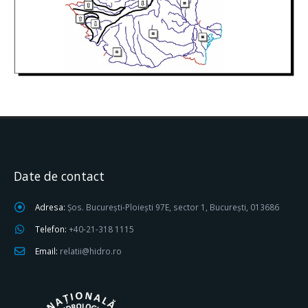
Date de contact
Adresa:
Șos. București-Ploiești 97E, sector 1, București, 013686
Telefon:
+40-21-318 1115
Email:
relatii@hidro.ro