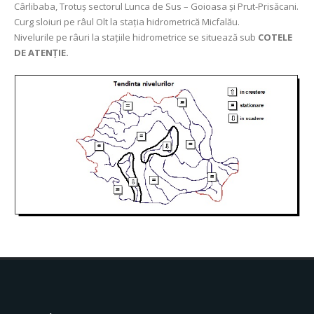
Cârlibaba, Trotuș sectorul Lunca de Sus – Goioasa și Prut-Prisăcani.
Curg sloiuri pe râul Olt la stația hidrometrică Micfalău.
Nivelurile pe râuri la stațiile hidrometrice se situează sub
COTELE
DE ATENȚIE.