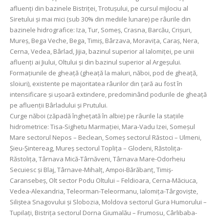
afluenți din bazinele Bistriței, Trotușului, pe cursul mijlociu al
Siretului și mai mici (sub 30% din mediile lunare) pe râurile din
bazinele hidrografice: Iza, Tur, Someș, Crasna, Barcău, Crișuri,
Mureș, Bega Veche, Bega, Timiș, Bârzava, Moravița, Caraș, Nera,
Cerna, Vedea, Bârlad, Jijia, bazinul superior al Ialomiței, pe unii
afluenți ai Jiului, Oltului și din bazinul superior al Argeşului.
Formațiunile de gheață (gheață la maluri, năboi, pod de gheață,
sloiuri), existente pe majoritatea râurilor din țară au fost în
intensificare și ușoară extindere, predominând podurile de gheață
pe afluenții Bârladului și Prutului.
Curge năboi (zăpadă înghețată în albie) pe râurile la stațiile
hidrometrice: Tisa-Sighetu Marmației, Mara-Vadu Izei, Someșul
Mare sectorul Nepos – Beclean, Someș sectorul Răstoci – Ulmeni,
Șieu-Șintereag, Mureș sectorul Toplița – Glodeni, Răstolița-
Răstolița, Târnava Mică-Târnăveni, Târnava Mare-Odorheiu
Secuiesc și Blaj, Târnave-Mihalț, Ampoi-Bărăbanț, Timiș-
Caransebeș, Olt sector Podu Oltului – Feldioara, Cerna-Măciuca,
Vedea-Alexandria, Teleorman-Teleormanu, Ialomița-Târgoviște,
Siliștea Snagovului și Slobozia, Moldova sectorul Gura Humorului –
Tupilați, Bistrița sectorul Dorna Giumalău – Frumosu, Cârlibaba-