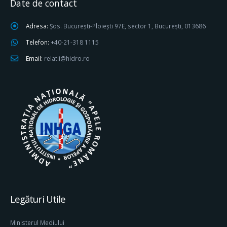
Date de contact
Adresa:
Șos. București-Ploiești 97E, sector 1, București, 013686
Telefon:
+40-21-318 1115
Email:
relatii@hidro.ro
Legături Utile
Ministerul Mediului