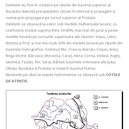
Debitele au fost în creștere pe râurile din bazinul superior al
Buzăului datorită precipitațiilor căzute în interval și propagării și
numai prin propagare pe cursul superior al Prutului.
Debitele se situează la valori sub mediile multianuale lunare, cu
coeficienți moduli cuprinși între 30-80%, mai mari (în jurul şi peste
mediile lunare) pe cursurile superioare ale râurilor: Vișeu, Lotru,
Bistrița și Prut, şi mai mici (sub 30% din mediile lunare) pe râurile din
bazinele hidrografice: Someșul Mic, Crasna, Barcău, Crișuri, Arieș,
Bega Veche, Bârzava, Moravița, Caraș, Nera, Cerna, Vedea, Argeș,
Ialomița, Tazlău, Rm. Sărat, Bârlad, bazinele inferioare ale Jiului,
Oltului. Buzăului și Prutului și izolat în bazinul Putnei.
Nivelurile pe râuri la stațiile hidrometrice se situează sub
COTELE
DE ATENȚIE.