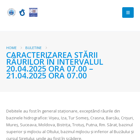
HOME
BULETINE
CARACTERIZAREA STĂRII
RÂURILOR ÎN INTERVALUL
20.04.2025 ORA 07.00 –
21.04.2025 ORA 07.00
Debitele au fost în general staționare, exceptând râurile din
bazinele hidrografice: Vișeu, Iza, Tur Someș, Crasna, Barcău, Crișuri,
Mureș, Suceava, Moldova, Bistrița, Trotuș, Putna, Rm. Sărat, bazinul
superior și mijlociu al Oltului, bazinul mijlociu și inferior al Buzăului și
cursul Siretului, unde au fost în scădere.