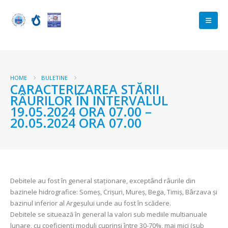
HOME
BULETINE
CARACTERIZAREA STĂRII
RÂURILOR ÎN INTERVALUL
19.05.2024 ORA 07.00 –
20.05.2024 ORA 07.00
Debitele au fost în general staţionare, exceptând râurile din
bazinele hidrografice: Someş, Crişuri, Mureş, Bega, Timiş, Bârzava şi
bazinul inferior al Argeşului unde au fost în scădere.
Debitele se situează în general la valori sub mediile multianuale
lunare, cu coeficienți moduli cuprinși între 30-70%, mai mici (sub