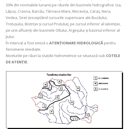
30% din normalele lunare) pe râurile din bazinele hidrografice: Iza,
Lăpuș, Crasna, Barcău, Târnava Mare, Moravița, Caraș, Nera,
Vedea, Siret (exceptând cursurile superioare ale Buzăului,
Trotușului, Bistriței şi cursul Prutului), pe cursul inferior al Ialomiței,
pe unii afluenți din bazinele Oltului, Argeșului și bazinul inferior al
Jiului.
În interval a fost emisă o
ATENȚIONARE HIDROLOGICĂ
pentru
fenomene imediate.
Nivelurile pe râuri la stațiile hidrometrice se situează sub
COTELE
DE ATENȚIE.