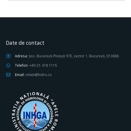
Date de contact
Adresa:
Șos. București-Ploiești 97E, sector 1, București, 013686
Telefon:
+40-21-318 1115
Email:
relatii@hidro.ro