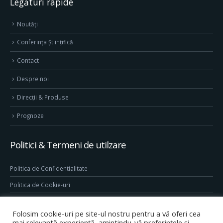
Legături rapide
Noutăți
Conferința Științifică
Contact
Despre noi
Direcţii & Produse
Prognoze
Politici & Termeni de utilzare
Politica de Confidentialitate
Politica de Cookie-uri
Termeni & Conditii
Folosim cookie-uri pe site-ul nostru pentru a vă oferi cea
Conditii generale de utilizare site
mai relevantă experiență, amintindu-vă preferințele și