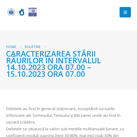
HOME
BULETINE
CARACTERIZAREA STĂRII
RÂURILOR ÎN INTERVALUL
14.10.2023 ORA 07.00 –
15.10.2023 ORA 07.00
Debitele au fost în general staționare, exceptând cursurile
inferioare ale Someșului, Timișului și Bârzavei, unde au fost în
uşoară scădere.
Debitele se situează la valori sub mediile multianuale lunare, cu
coeficienți moduli cuprinși între 30-80%, mai mici (sub 30% din