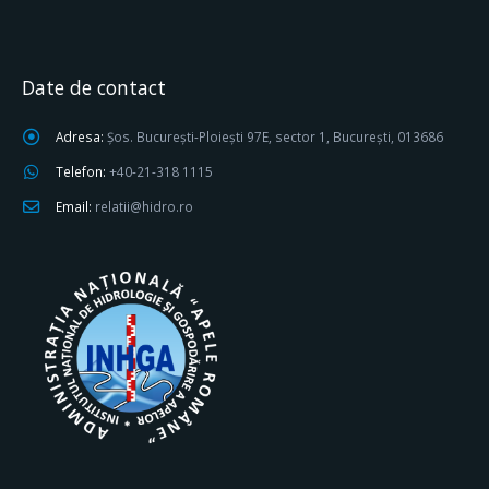
Date de contact
Adresa:
Șos. București-Ploiești 97E, sector 1, București, 013686
Telefon:
+40-21-318 1115
Email:
relatii@hidro.ro