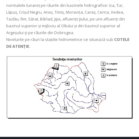
normalele lunare) pe râurile din bazinele hidrografice: Iza, Tur,
Lăpuș, Crișul Negru, Arieș, Timiș, Moravița, Caraș, Cerna, Vedea,
Tazlău, Rm. Sărat, Bârlad, Jijia, afluenții Jiului, pe unii afluenți din
bazinul superior și mijlociu al Oltului și din bazinul superior al
Argeșului și pe râurile din Dobrogea.
Nivelurile pe râuri la stațiile hidrometrice se situează sub
COTELE
DE ATENȚIE
.