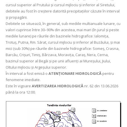
cursul superior al Prutului și cursul mijlociu și inferior al Siretului,
debitele au fost în creștere datorită precipitațiilor căzute în interval
și propagării.
Debitele se situează, în general, sub mediile multianuale lunare, cu
valori cuprinse între 30–90% din acestea, mai mari (în jurul și peste
mediile lunare) pe râurile din bazinele hidrografice: Ialomița,
Trotuș, Putna, Rm. Sărat, cursul mijlociu și inferior al Buzăului, și mai
mici (sub 30%) pe râurile din bazinele hidrografice: Someș, Crasna,
Barcău, Crișuri, Timiș, Bârzava, Moravița, Caraș, Nera, Cerna,
bazinul superior al Begăi și pe unii afluenți ai Mureșului, Jiului,
Oltului mijlociu și Argeșului superior.
În interval a fost emisă o
ATENȚIONARE HIDROLOGICĂ
pentru
fenomene imediate.
Este în vigoare
AVERTIZAREA HIDROLOGICĂ
nr. 62 din 13.06.2026
până la ora 12:00.