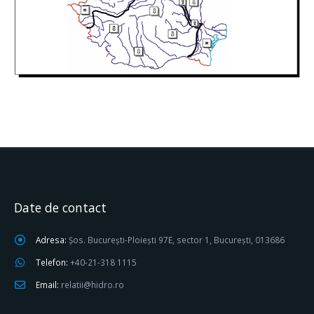
Date de contact
Adresa:
Șos. București-Ploiești 97E, sector 1, București, 013686
Telefon:
+40-21-318 1115
Email:
relatii@hidro.ro