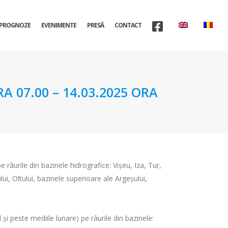
PROGNOZE
EVENIMENTE
PRESĂ
CONTACT
A 07.00 – 14.03.2025 ORA
e râurile din bazinele hidrografice: Vişeu, Iza, Tur,
ui, Oltului, bazinele superioare ale Argeşului,
 şi peste mediile lunare) pe râurile din bazinele: