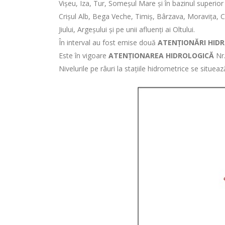
Vişeu, Iza, Tur, Someşul Mare şi în bazinul superior
Crișul Alb, Bega Veche, Timiș, Bârzava, Moravița, Car
Jiului, Argeșului și pe unii afluenți ai Oltului.
În interval au fost emise două
ATENȚIONĂRI HID
Este în vigoare
ATENȚIONAREA HIDROLOGICĂ
Nr
Nivelurile pe râuri la stațiile hidrometrice se situea