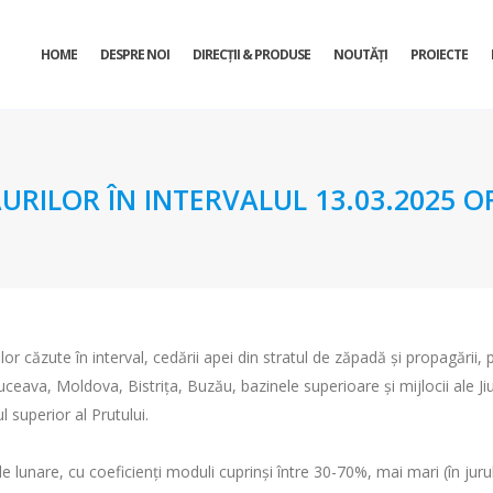
HOME
DESPRE NOI
DIRECŢII & PRODUSE
NOUTĂȚI
PROIECTE
URILOR ÎN INTERVALUL 13.03.2025 OR
lor căzute în interval, cedării apei din stratul de zăpadă și propagării, p
ava, Moldova, Bistrița, Buzău, bazinele superioare și mijlocii ale Jiul
l superior al Prutului.
.
e lunare, cu coeficienți moduli cuprinși între 30-70%, mai mari (în jurul