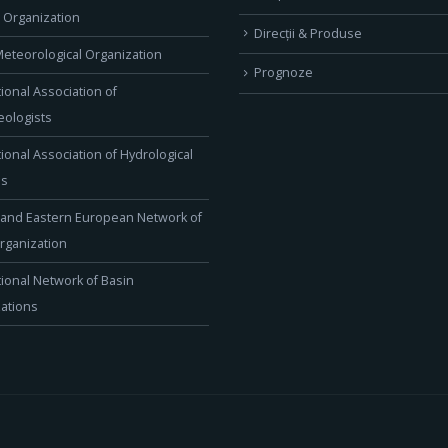
l Organization
Direcţii & Produse
eteorological Organization
Prognoze
tional Association of
ologists
tional Association of Hydrological
es
 and Eastern European Network of
rganization
tional Network of Basin
ations