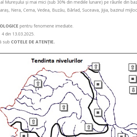
 al Mureşului şi mai mici (sub 30% din mediile lunare) pe râurile din ba
aș, Nera, Cerna, Vedea, Buzău, Bârlad, Suceava, Jijia, bazinul mijlociu 
ROLOGICE
pentru fenomene imediate.
. 4 din 13.03.2025.
ză sub
COTELE DE ATENȚIE.