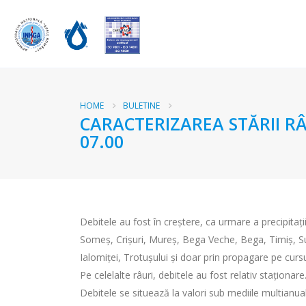
HOME
BULETINE
CARACTERIZAREA STĂRII RÂ
07.00
Debitele au fost în creștere, ca urmare a precipitații
Someş, Crişuri, Mureş, Bega Veche, Bega, Timiş, Suce
Ialomiței, Trotuşului şi doar prin propagare pe cursu
Pe celelalte râuri, debitele au fost relativ staționare
Debitele se situează la valori sub mediile multianual