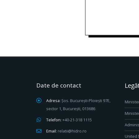
Date de contact
Legăt
Adresa:
Șos. București-Ploiești 97E,
Ministe
sector 1, București, 013686
Ministe
Telefon:
+40-21-318 1115
Adminis
Email:
relatii@hidro.ro
United 