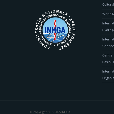
Cultura
World M
Interna
Hydroge
Interna
Scienc
Central
Basin O
Interna
Organiz
© copyright 2021-2025 INHGA