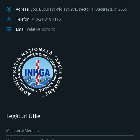
Adresa:
Șos. București-Ploiești 97E, sector 1, București, 013686
Telefon:
+40-21-318 1115
Email:
relatii@hidro.ro
Legături Utile
Ministerul Mediului