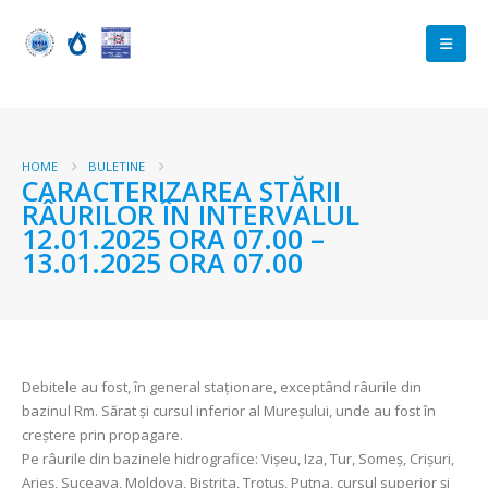
HOME
BULETINE
CARACTERIZAREA STĂRII
RÂURILOR ÎN INTERVALUL
12.01.2025 ORA 07.00 –
13.01.2025 ORA 07.00
Debitele au fost, în general staționare, exceptând râurile din
bazinul Rm. Sărat şi cursul inferior al Mureşului, unde au fost în
creştere prin propagare.
Pe râurile din bazinele hidrografice: Vișeu, Iza, Tur, Someș, Crișuri,
Arieș, Suceava, Moldova, Bistrița, Trotuş, Putna, cursul superior şi