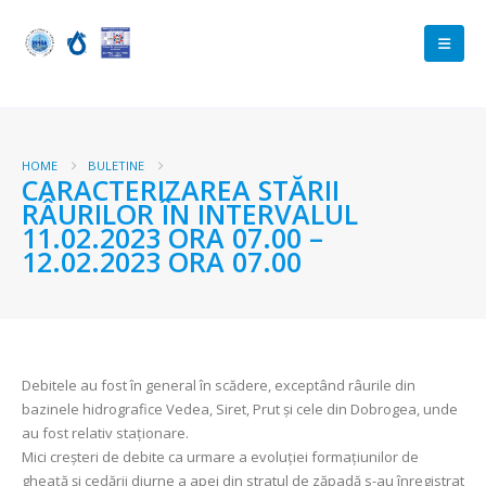
HOME
BULETINE
CARACTERIZAREA STĂRII
RÂURILOR ÎN INTERVALUL
11.02.2023 ORA 07.00 –
12.02.2023 ORA 07.00
Debitele au fost în general în scădere, exceptând râurile din
bazinele hidrografice Vedea, Siret, Prut și cele din Dobrogea, unde
au fost relativ staţionare.
Mici creșteri de debite ca urmare a evoluției formațiunilor de
gheață și cedării diurne a apei din stratul de zăpadă s-au înregistrat