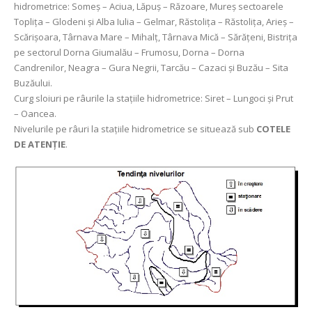
hidrometrice: Someș – Aciua, Lăpuș – Răzoare, Mureș sectoarele
Toplița – Glodeni şi Alba Iulia – Gelmar, Răstolița – Răstolița, Arieş –
Scărişoara, Târnava Mare – Mihalț, Târnava Mică – Sărățeni, Bistrița
pe sectorul Dorna Giumalău – Frumosu, Dorna – Dorna
Candrenilor, Neagra – Gura Negrii, Tarcău – Cazaci și Buzău – Sita
Buzăului.
Curg sloiuri pe râurile la stațiile hidrometrice: Siret – Lungoci și Prut
– Oancea.
Nivelurile pe râuri la stațiile hidrometrice se situează sub
COTELE
DE ATENȚIE
.