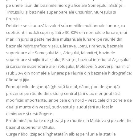
pe unele râuri din bazinele hidrografice ale Someșului, Bistriței,
Trotușului și bazinele superioare ale Crișurilor, Mureșului și
Prutului.
Debitele se situează la valori sub mediile multianuale lunare, cu
coeficienți moduli cuprinși între 30-80% din normalele lunare, mai
mari (în jurul și peste mediile multianuale lunare) pe râurile din
bazinele hidrografice: Vișeu, Bârzava, Lotru, Prahova, bazinele
superioare ale Someșului Mic, Arieșului, Ialomiței, bazinele
superioare și mijlocii ale Jiului, Bistriței, bazinul inferior al Argeșului
și cursurile superioare ale Trotușului, Moldovei, Sucevei şi mai mici
(sub 30% din normalele lunare) pe râurile din bazinele hidrografice:
Bârlad şi Jijia.
Formațiunile de gheață (gheață la mal, năboi, pod de gheață)
prezente pe râurile din estul și centrul țării s-au menținut fără
modificări importante, iar pe cele din nord – vest, cele din zonele de
deal și munte din vestul, sud-vestul și sudul țării au fost în
diminuare și restrângere.
Predomină podurile de gheață pe râurile din Moldova și pe cele din
bazinul superior al Oltului.
Curge năboi (zăpadă înghețată în albie) pe râurile la stațiile