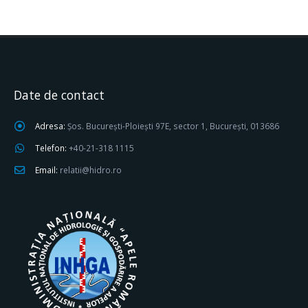
Date de contact
Adresa:
Șos. București-Ploiești 97E, sector 1, București, 013686
Telefon:
+40-21-318 1115
Email:
relatii@hidro.ro