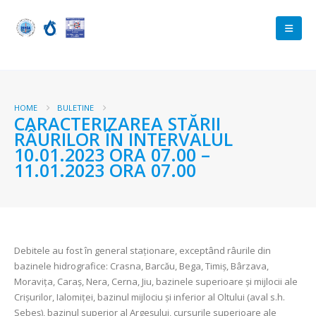
HOME
BULETINE
CARACTERIZAREA STĂRII
RÂURILOR ÎN INTERVALUL
10.01.2023 ORA 07.00 –
11.01.2023 ORA 07.00
Debitele au fost în general staționare, exceptând râurile din
bazinele hidrografice: Crasna, Barcău, Bega, Timiș, Bârzava,
Moravița, Caraș, Nera, Cerna, Jiu, bazinele superioare și mijlocii ale
Crișurilor, Ialomiței, bazinul mijlociu și inferior al Oltului (aval s.h.
Sebeș), bazinul superior al Argeșului, cursurile superioare ale