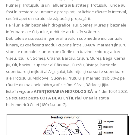
Putnei și Trotușului şi unii afluenţi ai Bistriţei şi Trotuşului, unde au
fost în creștere ca urmare a precipitațiilor lichide căzute în interval,
cedării apei din stratul de zăpadă și propagării.
Pe râurile din bazinele hidrografice: Tur, Someș, Mureș și bazinele
inferioare ale Crișurilor, debitele au fost în scădere.
Debitele se situează în general la valori sub mediile multianuale
lunare, cu coeficienți moduli cuprinși între 30-80%, mai mari (în jurul
și peste normalele lunare) pe râurile din bazinele hidrografice:
Vișeu, Iza, Tur, Someș, Crasna, Barcău, Crișuri, Mureș, Bega, Cerna,
Jiu, Olt, bazinul superior al Bârzavei, Buzău, Bistrița, bazinele
superioare și mijlocii al Argeșului, Ialomiței și cursurile superioare
ale Trotușului, Moldovei, Sucevei, Prutului şi mai mici (sub 30%) pe
râurile din bazinele hidrografice: Rm. Sărat, Bârlad şi Jijia.
Este în vigoare
ATENȚIONAREA HIDROLOGICĂ
nr.1 din 10.01.2023.
Se situează peste
COTA DE ATENȚIE
râul Orlea la stația
hidrometrică Celei (180+14)-jud.GJ.