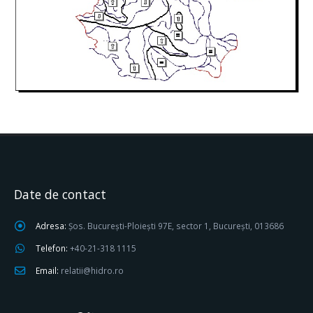
Date de contact
Adresa:
Șos. București-Ploiești 97E, sector 1, București, 013686
Telefon:
+40-21-318 1115
Email:
relatii@hidro.ro