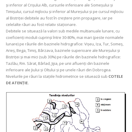
şi inferior al Crişului Alb, cursurile inferioare ale Someşului şi
Timişului, cursul mijlociu şi inferior al Mureşului şi pe cursul mijlociu
al Bistriței debitele au fost în creştere prin propagare, iar pe
celelalte râuri au fost relativ staționare.
Debitele se situează la valori sub mediile multianuale lunare, cu
coeficienți moduli cuprinși între 30-80%, mai mari (peste normalele
lunare) pe râurile din bazinele hidrografice: Vişeu, Iza, Tur, Someş,
Arieș, Bega, Timiș, Bârzava, bazinele superioare ale Mureșului și
Bistriței și mai mici (sub 30%) pe râurile din bazinele hidrografice:
Tazlău, Rm. Sărat, Bârlad, Jijia, pe unii afluenți din bazinele
inferioare ale Jiului și Oltului și pe unele râuri din Dobrogea.
Nivelurile pe râuri la stațiile hidrometrice se situează sub
COTELE
DE ATENȚIE.