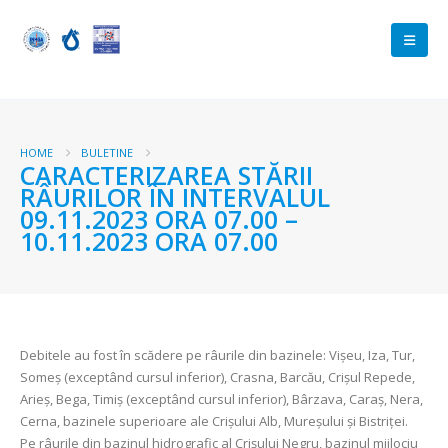
HOME
BULETINE
CARACTERIZAREA STĂRII
RÂURILOR ÎN INTERVALUL
09.11.2023 ORA 07.00 –
10.11.2023 ORA 07.00
Debitele au fost în scădere pe râurile din bazinele: Vişeu, Iza, Tur,
Someş (exceptând cursul inferior), Crasna, Barcău, Crişul Repede,
Arieş, Bega, Timiş (exceptând cursul inferior), Bârzava, Caraş, Nera,
Cerna, bazinele superioare ale Crişului Alb, Mureşului şi Bistriței.
Pe râurile din bazinul hidrografic al Crişului Negru, bazinul mijlociu