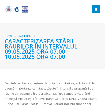
HOME
BULETINE
CARACTERIZAREA STĂRII
RÂURILOR ÎN INTERVALUL
09.05.2025 ORA 07.00 –
10.05.2025 ORA 07.00
Debitele au fost în creștere datorită precipitațiilor, sub formă de
aversă, importante cantitativ, căzute în interval și propagării pe
râurile din bazinele hidrografice: Iza, Tur, Someș (exceptând
Someșul Mic), Arieș, Târnave, Bârzava, Caraș, Nera, Vedea, Buzău,
Putna, Rm. Sărat, Trotuș, Suceava, Bârlad, bazinul superior al