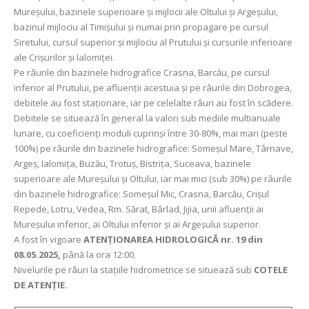
Mureșului, bazinele superioare și mijlocii ale Oltului și Argeșului,
bazinul mijlociu al Timișului și numai prin propagare pe cursul
Siretului, cursul superior și mijlociu al Prutului și cursurile inferioare
ale Crișurilor și Ialomiței.
Pe râurile din bazinele hidrografice Crasna, Barcău, pe cursul
inferior al Prutului, pe afluenții acestuia și pe râurile din Dobrogea,
debitele au fost staționare, iar pe celelalte râuri au fost în scădere.
Debitele se situează în general la valori sub mediile multianuale
lunare, cu coeficienți moduli cuprinși între 30-80%, mai mari (peste
100%) pe râurile din bazinele hidrografice: Someșul Mare, Târnave,
Argeș, Ialomița, Buzău, Trotuș, Bistrița, Suceava, bazinele
superioare ale Mureșului și Oltului, iar mai mici (sub 30%) pe râurile
din bazinele hidrografice: Someşul Mic, Crasna, Barcău, Crişul
Repede, Lotru, Vedea, Rm. Sărat, Bârlad, Jijia, unii afluenții ai
Mureşului inferior, ai Oltului inferior și ai Argeșului superior.
A fost în vigoare
ATENȚIONAREA HIDROLOGICĂ nr. 19 din
08.05.2025,
până la ora 12:00.
Nivelurile pe râuri la stațiile hidrometrice se situează sub
COTELE
DE ATENȚIE.