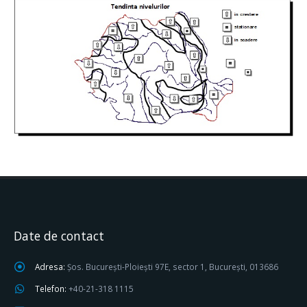
Date de contact
Adresa:
Șos. București-Ploiești 97E, sector 1, București, 013686
Telefon:
+40-21-318 1115