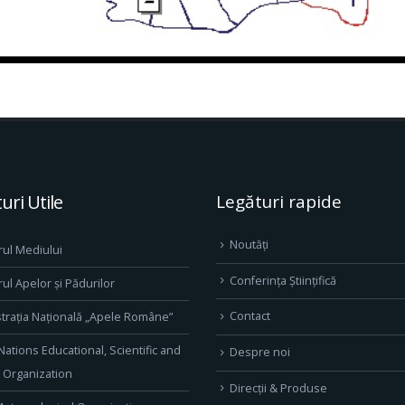
uri Utile
Legături rapide
Noutăți
rul Mediului
Conferința Științifică
rul Apelor și Pădurilor
Contact
trația Națională „Apele Române”
Nations Educational, Scientific and
Despre noi
l Organization
Direcţii & Produse