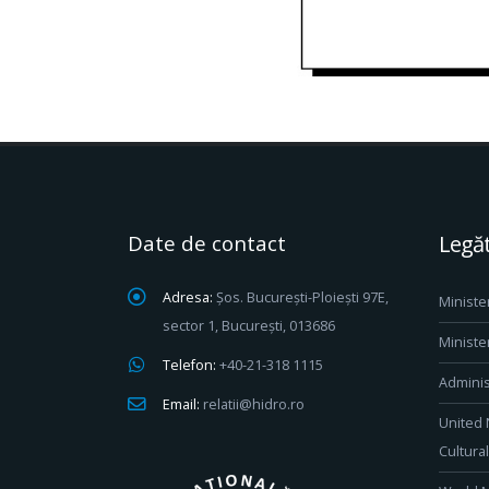
Date de contact
Legăt
Adresa:
Șos. București-Ploiești 97E,
Ministe
sector 1, București, 013686
Ministe
Telefon:
+40-21-318 1115
Adminis
Email:
relatii@hidro.ro
United 
Cultura