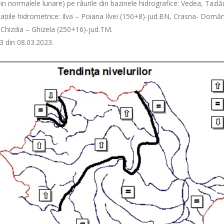
 normalele lunare) pe râurile din bazinele hidrografice: Vedea, Tazlău, 
stațiile hidrometrice: Ilva – Poiana Ilvei (150+8)-jud.BN, Crasna- Dom
și Chizdia – Ghizela (250+16)-jud.TM.
3 din 08.03.2023.