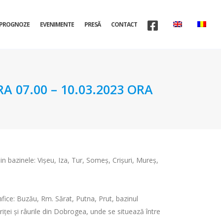
PROGNOZE
EVENIMENTE
PRESĂ
CONTACT
A 07.00 – 10.03.2023 ORA
din bazinele: Vişeu, Iza, Tur, Someş, Crişuri, Mureş,
rafice: Buzău, Rm. Sărat, Putna, Prut, bazinul
striței și râurile din Dobrogea, unde se situează între