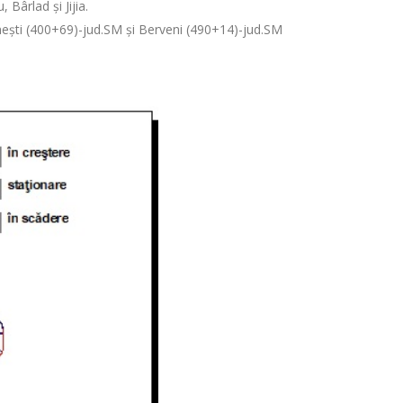
Bârlad și Jijia.
ănești (400+69)-jud.SM și Berveni (490+14)-jud.SM