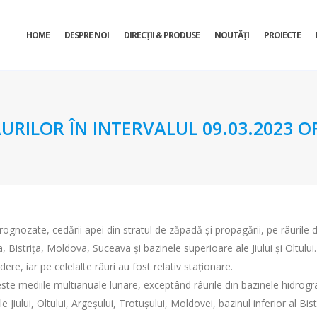
HOME
DESPRE NOI
DIRECŢII & PRODUSE
NOUTĂȚI
PROIECTE
URILOR ÎN INTERVALUL 09.03.2023 OR
prognozate, cedării apei din stratul de zăpadă şi propagării, pe râurile 
Bistrița, Moldova, Suceava şi bazinele superioare ale Jiului şi Oltului.
ere, iar pe celelalte râuri au fost relativ staționare.
 peste mediile multianuale lunare, exceptând râurile din bazinele hidrog
ale Jiului, Oltului, Argeșului, Trotușului, Moldovei, bazinul inferior al Bi