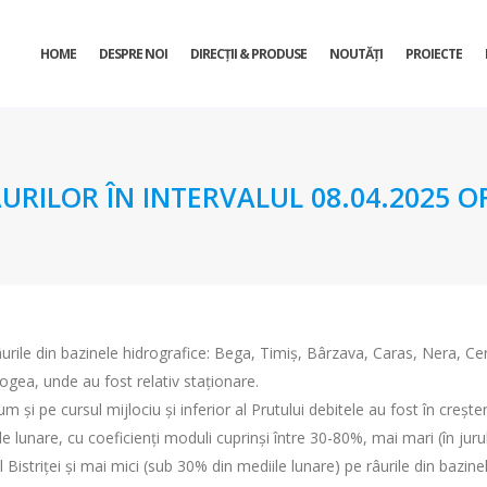
HOME
DESPRE NOI
DIRECŢII & PRODUSE
NOUTĂȚI
PROIECTE
URILOR ÎN INTERVALUL 08.04.2025 OR
urile din bazinele hidrografice: Bega, Timiş, Bârzava, Caras, Nera, Ce
rogea, unde au fost relativ staționare.
um şi pe cursul mijlociu şi inferior al Prutului debitele au fost în creşt
e lunare, cu coeficienți moduli cuprinși între 30-80%, mai mari (în jurul
l Bistriței şi mai mici (sub 30% din mediile lunare) pe râurile din bazin