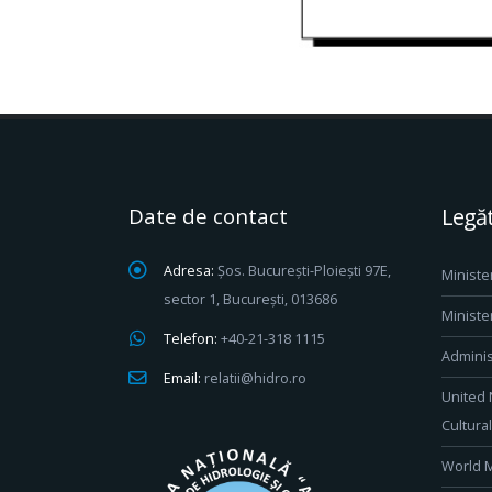
Date de contact
Legăt
Adresa:
Șos. București-Ploiești 97E,
Ministe
sector 1, București, 013686
Ministe
Telefon:
+40-21-318 1115
Adminis
Email:
relatii@hidro.ro
United 
Cultura
World M