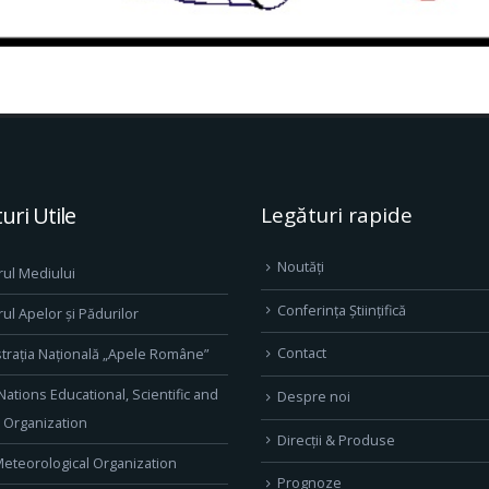
uri Utile
Legături rapide
Noutăți
rul Mediului
Conferința Științifică
rul Apelor și Pădurilor
Contact
trația Națională „Apele Române”
Nations Educational, Scientific and
Despre noi
l Organization
Direcţii & Produse
eteorological Organization
Prognoze