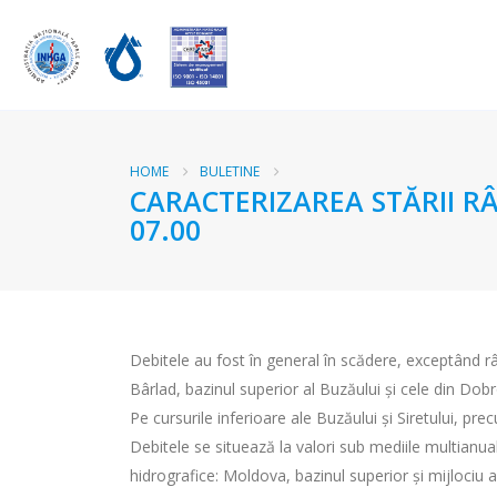
HOME
BULETINE
CARACTERIZAREA STĂRII RÂ
07.00
Debitele au fost în general în scădere, exceptând râ
Bârlad, bazinul superior al Buzăului şi cele din Dob
Pe cursurile inferioare ale Buzăului şi Siretului, prec
Debitele se situează la valori sub mediile multianual
hidrografice: Moldova, bazinul superior şi mijlociu a