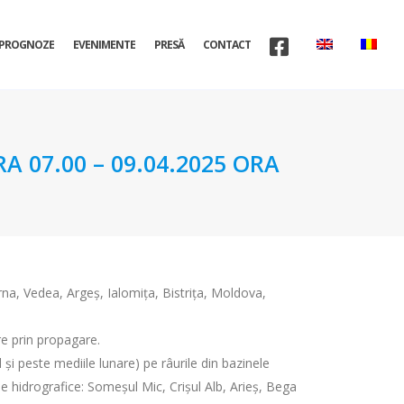
PROGNOZE
EVENIMENTE
PRESĂ
CONTACT
A 07.00 – 09.04.2025 ORA
rna, Vedea, Argeş, Ialomița, Bistrița, Moldova,
ere prin propagare.
 şi peste mediile lunare) pe râurile din bazinele
ele hidrografice: Someșul Mic, Crișul Alb, Arieș, Bega