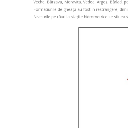
Veche, Bârzava, Moravița, Vedea, Argeș, Bârlad, pe aflu
Formatiunile de gheață au fost in restrângere, dimin
Nivelurile pe râuri la stațiile hidrometrice se situea