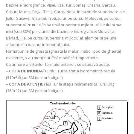
bazinele hidrografice: Vișeu, Iza, Tur, Someș, Crasna, Barcău,
Crișuri, Mureș, Bega, Timiș, Caraș, Nera, în bazinele superioare ale
Jiului, Sucevei, Bistriței, Trotuşului, pe cursul Moldovei, pe cursul
superior al Prutului, în bazinul superior și mijlociu al Oltului şi mai
mici (sub 30%) pe râurile din bazinele hidrografice: Moravița,
Bârlad, Jijia, pe cursul superior și mijlociu al Ialomiței și pe unii
afluenți din bazinul inferior al Jiului.
Formațiunile de gheață (gheață la maluri, năboi, pod de gheață)
existente, s-au menținut fără modificări importante.
Ca urmare a viiturilor formate anterior, se situează peste:
–
COTA DE INUNDAȚIE
râul Tur la stația hidrometrică Micula
(310+34)-jud.SM (sector îndiguit);
–
COTA DE ATENȚIE
râul Tur la stația hidrometrică Turulung
(360+12)-jud.SM (sector îndiguit).