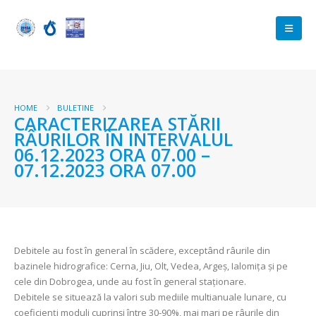
HOME
BULETINE
CARACTERIZAREA STĂRII
RÂURILOR ÎN INTERVALUL
06.12.2023 ORA 07.00 –
07.12.2023 ORA 07.00
Debitele au fost în general în scădere, exceptând râurile din
bazinele hidrografice: Cerna, Jiu, Olt, Vedea, Argeş, Ialomița şi pe
cele din Dobrogea, unde au fost în general staționare.
Debitele se situează la valori sub mediile multianuale lunare, cu
coeficienți moduli cuprinși între 30-90%, mai mari pe râurile din