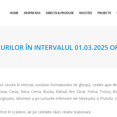
HOME
DESPRE NOI
DIRECŢII & PRODUSE
NOUTĂȚI
PROIECTE
URILOR ÎN INTERVALUL 01.03.2025 OR
or căzute în interval, evoluției formațiunilor de gheață, cedării apei di
a, Caraș, Nera, Cerna, Buzău, Bârlad, Rm. Sărat, Putna, Trotuș, Bistriț
 Argeșului, Ialomiței și pe cursurile inferioare ale Mureșului și Prutului.
fost în scădere, iar pe celelalte râuri, relativ staționare.