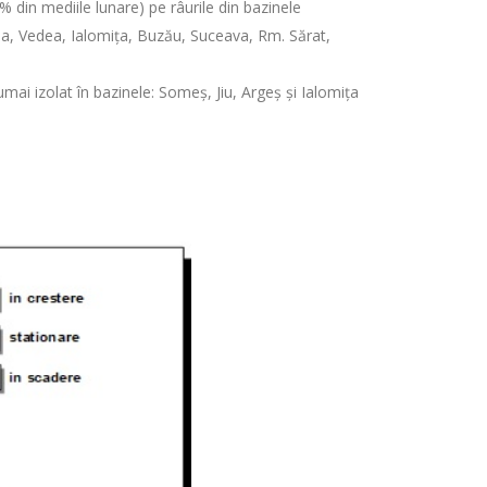
% din mediile lunare) pe râurile din bazinele
na, Vedea, Ialomița, Buzău, Suceava, Rm. Sărat,
mai izolat în bazinele: Someș, Jiu, Argeș și Ialomița