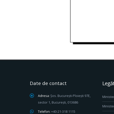
Date de contact
Legăt
Adresa:
Șos. București-Ploiești 97E,
Ministe
sector 1, București, 013686
Ministe
Telefon:
+40-21-318 1115