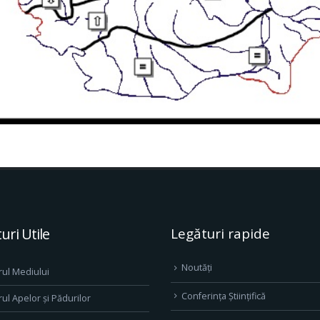
uri Utile
Legături rapide
Noutăți
rul Mediului
Conferința Științifică
rul Apelor și Pădurilor