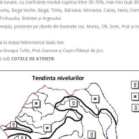
le lunare, cu coeficienți moduli cuprinși între 30-70%, mai mici (sub 30
 Mureș, Bega Veche, Bega, Timiș, Bârzava, Moravița, Caraș, Nera, Cer
 Trotușului, Bistriței și Argeşului.
ță), prezente pe râurile din bazinele Iza, Mureș, Olt, Siret, Prut și nu
 la stația hidromerică Vadu Izei.
na-Groapa Tufei, Prut-Oancea și Cașin-Plăieșii de Jos.
ză sub
COTELE DE ATENȚIE
.