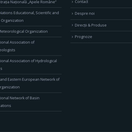
Contact
trația Națională „Apele Române”
Nations Educational, Scientific and
Despre noi
l Organization
Direcţii & Produse
eteorological Organization
Prognoze
tional Association of
ologists
tional Association of Hydrological
es
 and Eastern European Network of
rganization
tional Network of Basin
ations