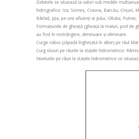
Debitele se situează la valori sub mediile multianua
hidrografice: Iza, Someș, Crasna, Barcău, Crișuri,
Bârlad, Jijia, pe unii afluenți ai Jiului, Oltului, Putnei,
Formațiunile de gheață (gheață la maluri, pod de ghea
au fost în restrângere, diminuare și eliminare.
Curge năboi (zăpadă înghețată în albie) pe râul Mara
Curg sloiuri pe râurile la stațiile hidrometrice: Râm
Nivelurile pe râuri la stațiile hidrometrice se situea