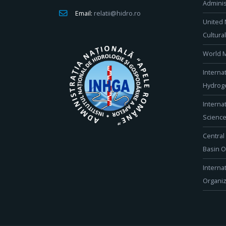
Adminis
Email:
relatii@hidro.ro
United 
Cultura
World M
Interna
Hydroge
Interna
Scienc
Central
Basin O
Interna
Organiz