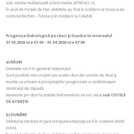
sub media multianuală a lunii martie (6700 m3 /s).
În aval de Porţile de Fier, debitele au fost în scădere la Gruia și pe
sectorul Bechet – Tulcea și în creștere la Calafat.
Prognoza hidrologică pe râuri şi Dunăre în intervalul
31.03.2020 ora 07.00 – 01.04.2020 ora 07.00
a)
RÂURI
Debitele vor fi în general staționare.
Sunt posibile mici creşteri pe unele râuri din zonele de deal şi
munte ca urmare a precipitaţiilor prognozate si cedăriimapei
dinstratul de zăpadă.
Nivelurile pe râuri la stațiile hidrometrice se vor situa
sub COTELE
DE ATENȚIE.
b) DUNĂRE
Debitul la intrarea în ţară (secţiunea Baziaş) va fi în scădere (4200
m3/s).