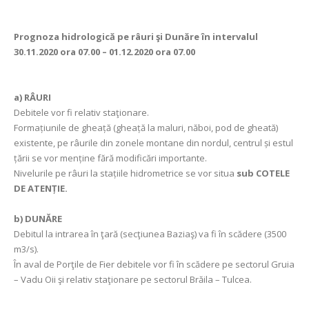
Prognoza hidrologică pe râuri şi Dunăre în intervalul
30.11.2020 ora 07.00 – 01.12.2020 ora 07.00
a)
RÂURI
Debitele vor fi relativ staţionare.
Formațiunile de gheață (gheață la maluri, năboi, pod de gheată)
existente, pe râurile din zonele montane din nordul, centrul și estul
țării se vor menține fără modificări importante.
Nivelurile pe râuri la stațiile hidrometrice se vor situa
sub COTELE
DE ATENȚIE.
b)
DUNĂRE
Debitul la intrarea în ţară (secţiunea Baziaş) va fi în scădere (3500
m3/s).
În aval de Porţile de Fier debitele vor fi în scădere pe sectorul Gruia
– Vadu Oii şi relativ staţionare pe sectorul Brăila – Tulcea.