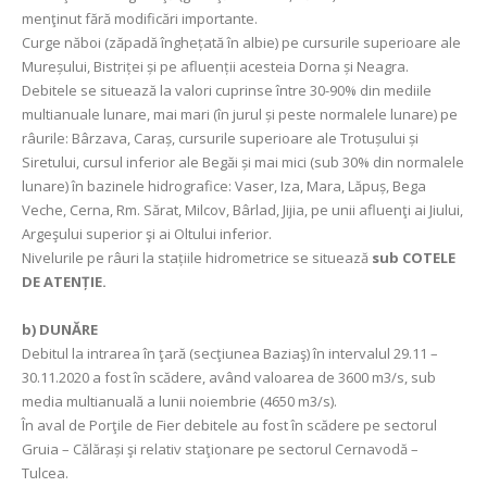
menţinut fără modificări importante.
Curge năboi (zăpadă înghețată în albie) pe cursurile superioare ale
Mureșului, Bistriței și pe afluenții acesteia Dorna și Neagra.
Debitele se situează la valori cuprinse între 30-90% din mediile
multianuale lunare, mai mari (în jurul și peste normalele lunare) pe
râurile: Bârzava, Caraș, cursurile superioare ale Trotușului și
Siretului, cursul inferior ale Begăi și mai mici (sub 30% din normalele
lunare) în bazinele hidrografice: Vaser, Iza, Mara, Lăpuș, Bega
Veche, Cerna, Rm. Sărat, Milcov, Bârlad, Jijia, pe unii afluenţi ai Jiului,
Argeşului superior şi ai Oltului inferior.
Nivelurile pe râuri la stațiile hidrometrice se situează
sub COTELE
DE ATENȚIE.
b)
DUNĂRE
Debitul la intrarea în ţară (secţiunea Baziaş) în intervalul 29.11 –
30.11.2020 a fost în scădere, având valoarea de 3600 m3/s, sub
media multianuală a lunii noiembrie (4650 m3/s).
În aval de Porţile de Fier debitele au fost în scădere pe sectorul
Gruia – Călărași şi relativ staţionare pe sectorul Cernavodă –
Tulcea.