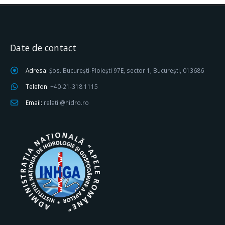
Date de contact
Adresa:
Șos. București-Ploiești 97E, sector 1, București, 013686
Telefon:
+40-21-318 1115
Email:
relatii@hidro.ro