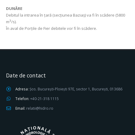
DUNĂRE
Debitul la intrarea în țară (secțiunea Baziaș) va fi în scădere (5800
3
m
/s).
În aval de Porțile de Fier debitele vor fi în scădere.
Date de contact
Adresa:
Șos. București-Ploiești 97E, sector 1, București, 013686
Telefon:
+40-21-318 1115
Email:
relatii@hidro.ro