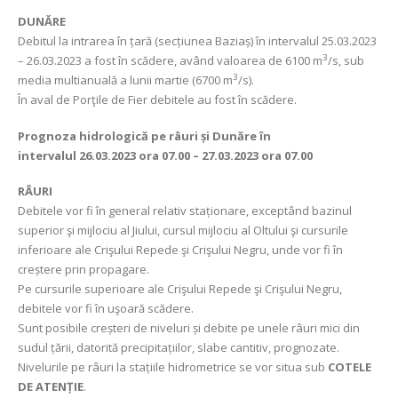
DUNĂRE
Debitul la intrarea în țară (secțiunea Baziaș) în intervalul 25.03.2023
3
– 26.03.2023 a fost în scădere, având valoarea de 6100 m
/s, sub
3
media multianuală a lunii martie (6700 m
/s).
În aval de Porţile de Fier debitele au fost în scădere.
Prognoza hidrologică pe râuri și Dunăre în
intervalul
26.03.2023 ora 07.00 – 27.03.2023 ora 07.00
RÂURI
Debitele vor fi în general relativ staționare, exceptând bazinul
superior şi mijlociu al Jiului, cursul mijlociu al Oltului şi cursurile
inferioare ale Crişului Repede şi Crişului Negru, unde vor fi în
creștere prin propagare.
Pe cursurile superioare ale Crişului Repede şi Crişului Negru,
debitele vor fi în uşoară scădere.
Sunt posibile creșteri de niveluri și debite pe unele râuri mici din
sudul țării, datorită precipitațiilor, slabe cantitiv, prognozate.
Nivelurile pe râuri la stațiile hidrometrice se vor situa sub
COTELE
DE ATENȚIE
.