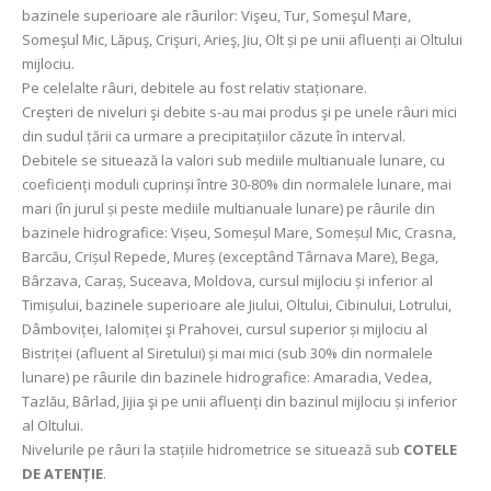
bazinele superioare ale râurilor: Vişeu, Tur, Someşul Mare,
Someşul Mic, Lăpuş, Crişuri, Arieş, Jiu, Olt și pe unii afluenți ai Oltului
mijlociu.
Pe celelalte râuri, debitele au fost relativ staționare.
Creşteri de niveluri şi debite s-au mai produs şi pe unele râuri mici
din sudul țării ca urmare a precipitațiilor căzute în interval.
Debitele se situează la valori sub mediile multianuale lunare, cu
coeficienți moduli cuprinși între 30-80% din normalele lunare, mai
mari (în jurul și peste mediile multianuale lunare) pe râurile din
bazinele hidrografice: Vișeu, Someșul Mare, Someșul Mic, Crasna,
Barcău, Crișul Repede, Mureș (exceptând Târnava Mare), Bega,
Bârzava, Caraș, Suceava, Moldova, cursul mijlociu și inferior al
Timișului, bazinele superioare ale Jiului, Oltului, Cibinului, Lotrului,
Dâmboviței, Ialomiței şi Prahovei, cursul superior și mijlociu al
Bistriței (afluent al Siretului) și mai mici (sub 30% din normalele
lunare) pe râurile din bazinele hidrografice: Amaradia, Vedea,
Tazlău, Bârlad, Jijia şi pe unii afluenți din bazinul mijlociu și inferior
al Oltului.
Nivelurile pe râuri la stațiile hidrometrice se situează sub
COTELE
DE ATENȚIE
.