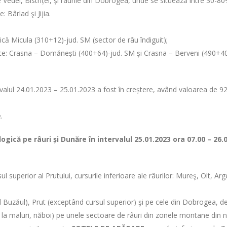
 ale Vedei, Bistriței, și râurile din Dobrogea, unde se situează între 30
 Bârlad şi Jijia.
ică Micula (310+12)-jud. SM (sector de râu îndiguit);
trice: Crasna – Domănești (400+64)-jud. SM şi Crasna – Berveni (490+40
rvalul 24.01.2023 – 25.01.2023 a fost în creștere, având valoarea de 
.
ogică pe râuri și Dunăre în intervalul
25.01.2023 ora 07.00 – 26.
l superior al Prutului, cursurile inferioare ale râurilor: Mureş, Olt, Arg
d Buzăul), Prut (exceptând cursul superior) şi pe cele din Dobrogea, debi
la maluri, năboi) pe unele sectoare de râuri din zonele montane din nor