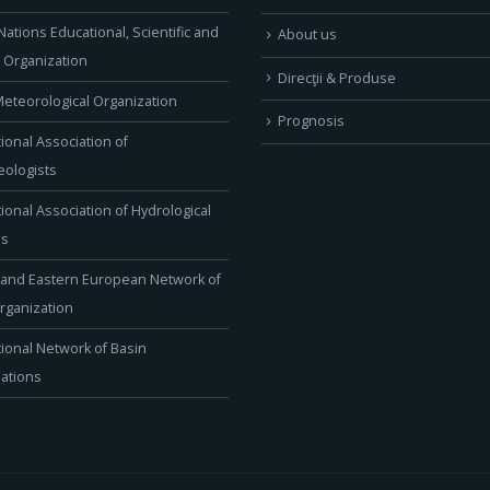
Nations Educational, Scientific and
About us
l Organization
Direcţii & Produse
eteorological Organization
Prognosis
tional Association of
ologists
tional Association of Hydrological
es
 and Eastern European Network of
rganization
tional Network of Basin
ations