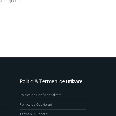
urului şi Crasnei.
Politici & Termeni de utilzare
Politica de Confidentialitate
Politica de Cookie-uri
Termeni & Conditii