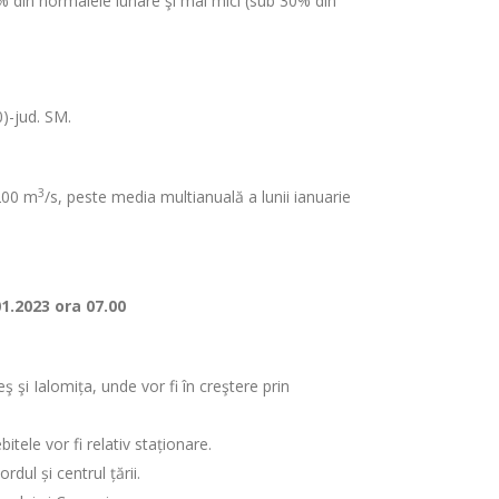
-80% din normalele lunare şi mai mici (sub 30% din
)-jud. SM.
3
9200 m
/s, peste media multianuală a lunii ianuarie
01.2023 ora 07.00
eş şi Ialomița, unde vor fi în creştere prin
tele vor fi relativ staționare.
dul și centrul țării.