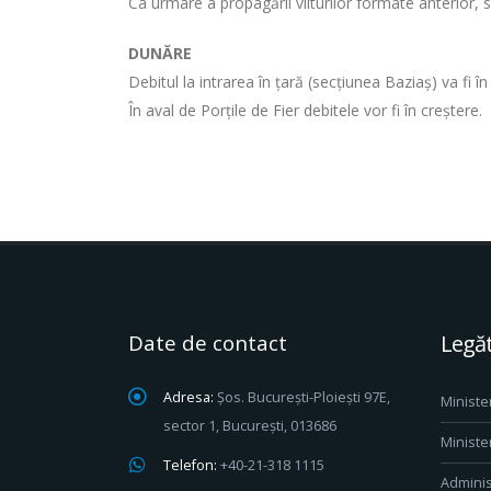
Ca urmare a propagării viiturilor formate anterior, 
DUNĂRE
Debitul la intrarea în țară (secțiunea Baziaș) va fi 
În aval de Porțile de Fier debitele vor fi în creștere.
Date de contact
Legăt
Adresa:
Șos. București-Ploiești 97E,
Ministe
sector 1, București, 013686
Ministe
Telefon:
+40-21-318 1115
Adminis