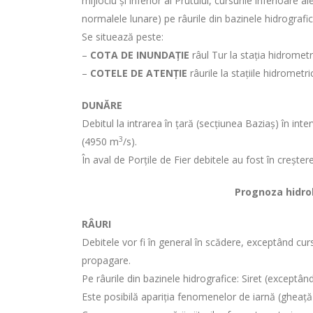
mijlociu și inferior al Prutului, cursurile inferioare
normalele lunare) pe râurile din bazinele hidrografice:
Se situează peste:
–
COTA DE INUNDAȚIE
râul Tur la stația hidrometr
–
COTELE DE ATENȚIE
râurile la stațiile hidrome
DUNĂRE
Debitul la intrarea în țară (secțiunea Baziaș) în
inte
3
(4950 m
/s).
În aval de Porțile de Fier debitele au fost în creștere
Prognoza hidrol
RÂURI
Debitele vor fi în general în scădere, exceptând cursu
propagare.
Pe râurile din bazinele hidrografice: Siret (exceptân
Este posibilă apariția fenomenelor de iarnă (gheață 