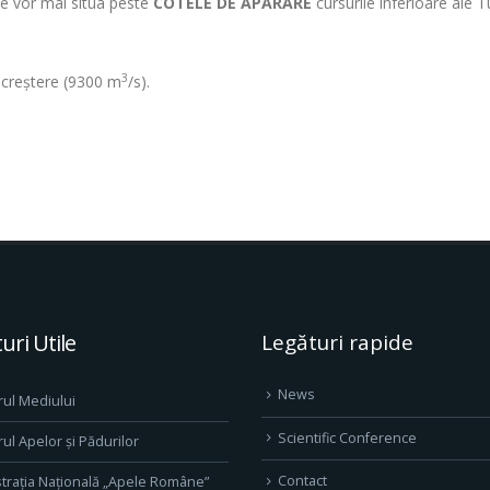
se vor mai situa peste
COTELE DE APĂRARE
cursurile inferioare ale T
3
în creștere (9300 m
/s).
uri Utile
Legături rapide
News
rul Mediului
Scientific Conference
rul Apelor și Pădurilor
Contact
trația Națională „Apele Române”