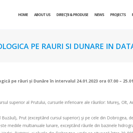
HOME
ABOUT US
DIRECŢII & PRODUSE
NEWS
PROJECTS
OLOGICA PE RAURI SI DUNARE IN DATA
ogică pe râuri și Dunăre în intervalul
24.01.2023 ora 07.00 – 25.0
ul superior al Prutului, cursurile inferioare ale râurilor: Mureş, Olt, A
d Buzăul), Prut (exceptând cursul superior) şi pe cele din Dobrogea, deb
peste mediile multianuale lunare, exceptând râurile din bazinele hidrograf