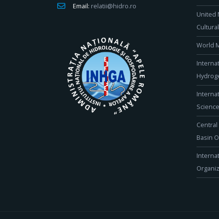
Email:
relatii@hidro.ro
United 
Cultura
World M
Interna
Hydroge
Interna
Scienc
Central
Basin O
Interna
Organiz