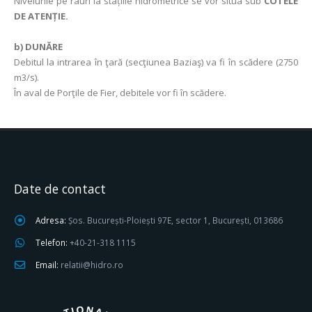
Nivelurile pe râuri la stațiile hidrometrice se vor situa sub
COTELE
DE ATENȚIE.
b) DUNĂRE
Debitul la intrarea în ţară (secţiunea Baziaş) va fi în scădere (2750
m3/s).
În aval de Porţile de Fier, debitele vor fi în scădere.
Date de contact
Adresa:
Șos. București-Ploiești 97E, sector 1, București, 013686
Telefon:
+40-21-318 1115
Email:
relatii@hidro.ro