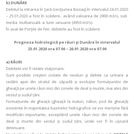
b)
DUNĂRE
Debitul la intrarea în ţară (secţiunea Baziaş) în intervalul 24.01.2020
– 25.01.2020 a fost în scădere, având valoarea de 2800 m3/s, sub
media multianuală a lunii ianuarie (4950 m3/s).
În aval de Porţile de Fier, debitele au fost în scădere.
Prognoza hidrologică pe râuri şi Dunăre în intervalul
25.01.2020 ora 07.00 – 26.01.2020 ora 07.00
a)
RÂURI
Debitele vor fi relativ staţionare.
Sunt posibile creşteri izolate de niveluri şi debite ca urmare a
cedării apei din stratul de zăpadă și evoluţiei formaţiunilor de
gheaţă pe unele râuri mici din zonele de deal și munte, mai ales din
vestul și sudul țării.
Formațiunile de gheață (gheață la maluri, năboi, pod de gheață)
existente în majoritatea bazinelor hidrografice se vor menține fără
modificări importante, exceptând unele râuri mici din zonele de
deal și munte din vestul și sudul țării, unde vor fi în ușoară
diminuare.