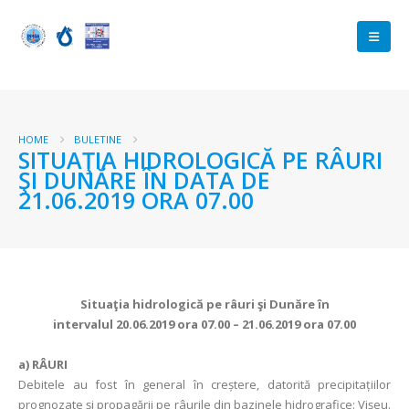
HOME
BULETINE
SITUAŢIA HIDROLOGICĂ PE RÂURI
ŞI DUNĂRE ÎN DATA DE
21.06.2019 ORA 07.00
Situaţia hidrologică pe râuri şi Dunăre în
intervalul
20.06.2019 ora 07.00 – 21.06.2019 ora 07.00
a)
RÂURI
Debitele au fost în general în creștere, datorită precipitațiilor
prognozate și propagării pe râurile din bazinele hidrografice: Vişeu.