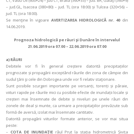
CT, Vadu Oii (600+24) – jud CT, Brăila (560+35) – jud. BR, Galaţi (560+9)
– jud.GL, Isaccea (380+80) – jud. TL (ora 18:00) și Tulcea (320+56) –
jud. TL (ora 18:00).
Se menţine în vigoare
AVERTIZAREA HIDROLOGICĂ nr. 40
din
14.06.2019.
Prognoza hidrologică pe râuri şi Dunăre în intervalul
21.06.2019 ora 07.00 – 22.06.2019 ora 07.00
a)
RÂURI
Debitele vor fi în general creștere datorită precipitațiilor
prognozate și propagării exceptând râurile din zona de câmpie din
sudul ţării şi cele din Dobrogea unde vor fi relativ staţionare.
Sunt posibile scurgeri importante pe versanți, torenți și pâraie,
viituri rapide pe râurile mici cu posibile efecte de inundații locale și
creșteri mai însemnate de debite și niveluri pe unele râuri din
zonele de deal și munte, ca urmare a precipitaţiilor prevăzute sub
formă de aversă, izolat mai însemnate cantitativ.
Datorită propagării viiturilor formate anterior, se vor mai situa
peste:
–
COTA DE INUNDAŢIE
râul Prut la stația hidrometrică Șivița