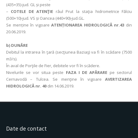
(435+35)-jud. GL și peste
–
COTELE DE ATENŢIE
râul Prut la staţia hidrometrice Fălciu
(500+10)-jud. VS și Oancea (440+90)-jud.GL.
Se menține în vigoare
ATENȚIONAREA HIDROLOGICĂ nr.43
din
20.06.2019.
b) DUNĂRE
Debitul la intrarea în ţară (secţiunea Baziaş) va fi în scădare (7500
m3/s).
În aval de Porţile de Fier, debitele vor fi în scădere.
Nivelurile se vor situa peste
FAZA I DE APĂRARE
pe sectorul
Cernavodă – Tulcea.
Se menţine în vigoare
AVERTIZAREA
HIDROLOGICĂ nr. 40
din 14.06.2019.
Date de contact