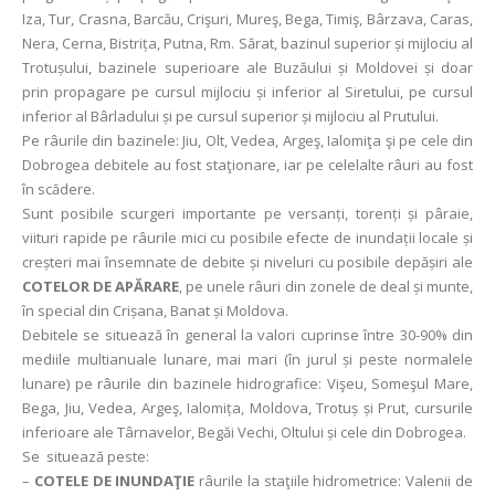
Iza, Tur, Crasna, Barcău, Crişuri, Mureş, Bega, Timiş, Bârzava, Caras,
Nera, Cerna, Bistrița, Putna, Rm. Sărat, bazinul superior și mijlociu al
Trotușului, bazinele superioare ale Buzăului și Moldovei și doar
prin propagare pe cursul mijlociu și inferior al Siretului, pe cursul
inferior al Bârladului și pe cursul superior și mijlociu al Prutului.
Pe râurile din bazinele: Jiu, Olt, Vedea, Argeş, Ialomiţa şi pe cele din
Dobrogea debitele au fost staţionare, iar pe celelalte râuri au fost
în scădere.
Sunt posibile scurgeri importante pe versanți, torenți și pâraie,
viituri rapide pe râurile mici cu posibile efecte de inundații locale și
creșteri mai însemnate de debite și niveluri cu posibile depășiri ale
COTELOR DE APĂRARE
, pe unele râuri din zonele de deal și munte,
în special din Crișana, Banat și Moldova.
Debitele se situează în general la valori cuprinse între 30-90% din
mediile multianuale lunare, mai mari (în jurul și peste normalele
lunare) pe râurile din bazinele hidrografice: Vişeu, Someşul Mare,
Bega, Jiu, Vedea, Argeş, Ialomița, Moldova, Trotuș și Prut, cursurile
inferioare ale Târnavelor, Begăi Vechi, Oltului și cele din Dobrogea.
Se situează peste:
–
COTELE DE INUNDAŢIE
râurile la staţiile hidrometrice: Valenii de