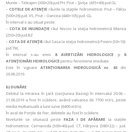
Munte – Teleajen (300+20)-jud.PH, Prut – Şiviţa (435+49)-jud.GL
–
COTELE DE ATENŢIE
râurile la staţiile hidrometrice: Prut – Fălciu
(500+26)-jud. VS, Prut – Oancea (440+105)-jud. GL.
În interval s-au situat peste:
–
COTA DE INUNDAŢIE
râul Niscov la staţia hidrometrică Mierea
(250+20)-jud.BZ
–
COTA DE ATENŢIE
râul Sasa la staţia hidrometrică Poieni (50+10)-
jud.TM,
În interval s-au emis
8 AVERTIZĂRI HIDROLOGICE
şi
8
ATENŢIONĂRI HDIROLOGICE
pentru fenomene imediate.
Este în vigoare
ATENȚIONAREA HIDROLOGICĂ nr. 43
din
20.06.2019.
b) DUNĂRE
Debitul la intrarea în ţară (secţiunea Baziaş) în intervalul 20.06 –
21.06.2019 a fost în scădere, având valoarea de 7700 m3/s, peste
media multianuală a lunii iunie (6400 m3/s).
În aval de Porţile de Fier, debitele au fost în scădere.
Nivelurile se situează peste
FAZA I DE APĂRARE
la stațiile
hidrometrice: Cernavodă (500+40)-jud. CT, Hârşova (580+22) – jud.