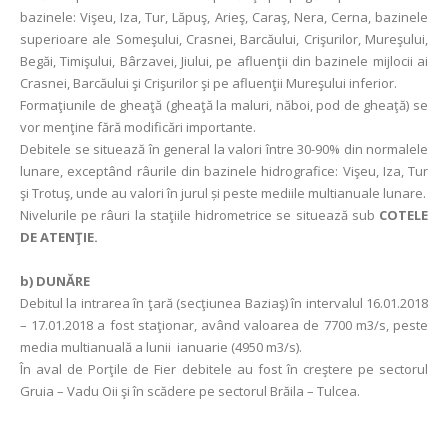
bazinele: Vişeu, Iza, Tur, Lăpuş, Arieş, Caraş, Nera, Cerna, bazinele
superioare ale Someşului, Crasnei, Barcăului, Crişurilor, Mureşului,
Begăi, Timişului, Bârzavei, Jiului, pe afluenţii din bazinele mijlocii ai
Crasnei, Barcăului şi Crişurilor şi pe afluenţii Mureşului inferior.
Formaţiunile de gheaţă (gheaţă la maluri, năboi, pod de gheaţă) se
vor menţine fără modificări importante.
Debitele se situează în general la valori între 30-90% din normalele
lunare, exceptând râurile din bazinele hidrografice: Vişeu, Iza, Tur
şi Trotuş, unde au valori în jurul și peste mediile multianuale lunare.
Nivelurile pe râuri la staţiile hidrometrice se situează sub
COTELE
DE ATENŢIE.
b) DUNĂRE
Debitul la intrarea în ţară (secţiunea Baziaş) în intervalul 16.01.2018
– 17.01.2018 a fost staţionar, având valoarea de 7700 m3/s, peste
media multianuală a lunii ianuarie (4950 m3/s).
În aval de Porţile de Fier debitele au fost în creştere pe sectorul
Gruia – Vadu Oii şi în scădere pe sectorul Brăila – Tulcea.