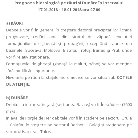
Prognoza hidrologică pe râuri şi Dunăre în intervalul
17.01.2018 – 18.01.2018 ora 07.00
a)
RÂURI
Debitele vor fi în general în creştere datorită precipitaţiilor lichide
prognozate, cedării apei din stratul de zăpadă, evoluţiei
formaţiunilor de gheată şi propagării, exceptând râurile din
bazinele: Suceava, Moldova, Bistrita, Trotuş, Bârlad şi Prut, unde
vor fi relativ staţionare.
Formaţiunile de gheaţă (gheaţă la maluri, năboi) se vor menţine
fără modificări importante.
Nivelurile pe râuri la staţiile hidrometrice se vor situa sub
COTELE
DE ATENŢIE.
b) DUNĂRE
Debitul la intrarea în ţară (secţiunea Baziaş) va fi În scădere (7600
m3/s).
În aval de Porţile de Fier debitele vor fi în scădere pe sectorul Gruia
– Calafat, în creştere pe sectorul Bechet – Galaţi și staționare pe
sectorul Isaccea – Tulcea.