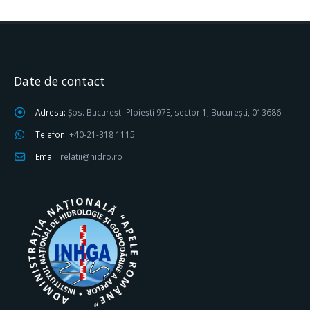
Date de contact
Adresa:
Șos. București-Ploiești 97E, sector 1, București, 013686
Telefon:
+40-21-318 1115
Email:
relatii@hidro.ro