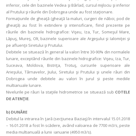
inferior, cele din bazinele Vedea şi Bârlad, cursul mijlociu şi inferior
al Prutului şi râurile din Dobrogea unde au fost staţionare.
Formaţiunile de gheaţă (gheaţă la maluri, curgeri de năboi, pod de
gheaţă) au fost în extindere şi intensificare, fiind prezente pe
râurile din bazinele hidrografice: Vişeu, Iza, Tur, Someşul Mare,
Lăpuş, Mureş, Olt, bazinele superioare ale Argeşului şi Ialomiţei şi
pe afluenţii Siretului şi Prutului.
Debitele se situează în general la valori între 30-90% din normalele
lunare, exceptând râurile din bazinele hidrografice: Vişeu, Iza, Tur,
Suceava, Moldova, Bistriţa, Trotuş, cursurile superioare ale
Arieşului, Târnavelor, Jiului, Siretului şi Prutului şi unele râuri din
Dobrogea unde debitele au valori în jurul și peste mediile
multianuale lunare.
Nivelurile pe râuri la staţiile hidrometrice se situează sub
COTELE
DE ATENŢIE
.
b) DUNĂRE
Debitul la intrarea în ţară (secţiunea Baziaş) în intervalul 15.01.2018
– 16.01.2018 a fost în scădere, având valoarea de 7700 m3/s, peste
media multianuală a lunii ianuarie (4950 m3/s).