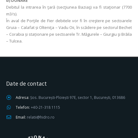
b) DUNĂRE
Debitul la intrarea în ţară (secţiunea Baziaş) va fi staţionar (7700
m3/s).
În aval de Porţile de Fier debitele vor fi în creştere pe sectoarele
Gruia – Calafat și Olteniţa – Vadu Oii, în scădere pe sectorul Bechet
– Corabia și staționare pe sectoarele Tr. Măgurele – Giurgiu şi Brăila
– Tulcea.
Date de contact
Adresa:
Șos. București-Ploiești 97E, sector 1, București, 013686
Telefon:
+40-21-318 1115
Email:
relatii@hidro.ro