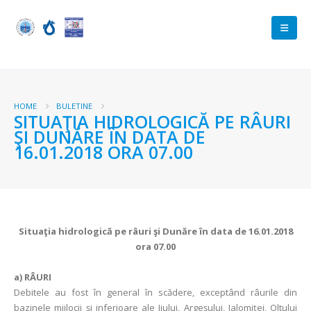
HOME
BULETINE
SITUAŢIA HIDROLOGICĂ PE RÂURI
ŞI DUNĂRE ÎN DATA DE
16.01.2018 ORA 07.00
Situaţia hidrologică pe râuri şi Dunăre în data de 16.01.2018
ora 07.00
a)
RÂURI
Debitele au fost în general în scădere, exceptând râurile din
bazinele mijlocii şi inferioare ale Jiului, Argeşului, Ialomiţei, Oltului