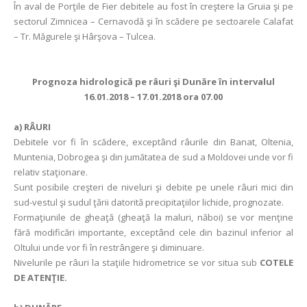
În aval de Porţile de Fier debitele au fost în creştere la Gruia şi pe
sectorul Zimnicea – Cernavodă şi în scădere pe sectoarele Calafat
– Tr. Măgurele şi Hârşova – Tulcea.
Prognoza hidrologică pe râuri şi Dunăre în intervalul
16.01.2018 – 17.01.2018 ora 07.00
a)
RÂURI
Debitele vor fi în scădere, exceptând râurile din Banat, Oltenia,
Muntenia, Dobrogea şi din jumătatea de sud a Moldovei unde vor fi
relativ staţionare.
Sunt posibile creşteri de niveluri şi debite pe unele râuri mici din
sud-vestul şi sudul ţării datorită precipitaţiilor lichide, prognozate.
Formaţiunile de gheaţă (gheaţă la maluri, năboi) se vor menţine
fără modificări importante, exceptând cele din bazinul inferior al
Oltului unde vor fi în restrângere şi diminuare.
Nivelurile pe râuri la staţiile hidrometrice se vor situa sub
COTELE
DE ATENŢIE.