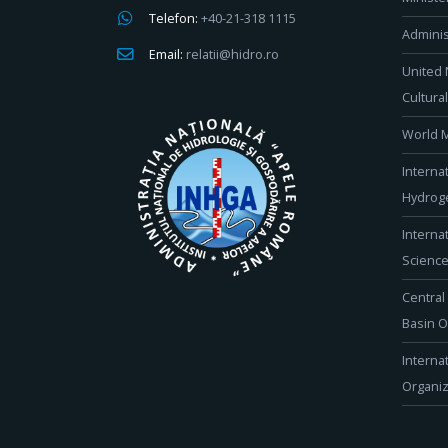
Telefon:
+40-21-318 1115
Adminis
Email:
relatii@hidro.ro
United 
Cultura
World M
Interna
Hydroge
Interna
Scienc
Central
Basin O
Interna
Organiz