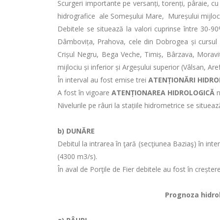
Scurgeri importante pe versanți, torenți, pâraie, cu
hidrografice ale Someșului Mare, Mureșului mijlociu ș
Debitele se situează la valori cuprinse între 30-90
Dâmbovița, Prahova, cele din Dobrogea și cursul s
Crișul Negru, Bega Veche, Timiș, Bârzava, Moravița, 
mijlociu și inferior și Argeșului superior (Vâlsan, Ar
În interval au fost emise trei
ATENȚIONĂRI HIDRO
A fost în vigoare
ATENȚIONAREA HIDROLOGICĂ
n
Nivelurile pe râuri la stațiile hidrometrice se situea
b)
DUNĂRE
Debitul la intrarea în ţară (secţiunea Baziaş) în in
(4300 m3/s).
În aval de Porţile de Fier debitele au fost în crește
Prognoza hidrolo