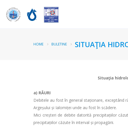
SITUAŢIA HIDR
HOME
BULETINE
Situaţia hidrol
a)
RÂURI
Debitele au fost în general staționare, exceptând râ
Argeșului și Ialomiței unde au fost în scădere.
Mici creșteri de debite datorită precipitațiilor căzu
precipitațiilor căzute în interval și propagării.