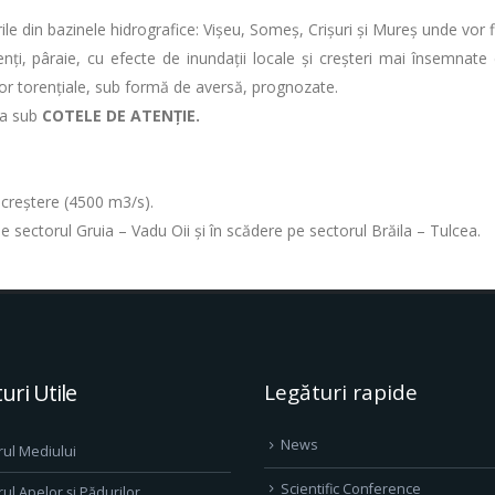
ile din bazinele hidrografice: Vișeu, Someș, Crișuri și Mureș unde vor f
nți, pâraie, cu efecte de inundații locale și creșteri mai însemnate 
iilor torențiale, sub formă de aversă, prognozate.
tua sub
COTELE DE ATENȚIE.
n creștere (4500 m3/s).
 pe sectorul Gruia – Vadu Oii și în scădere pe sectorul Brăila – Tulcea.
uri Utile
Legături rapide
News
rul Mediului
Scientific Conference
rul Apelor și Pădurilor