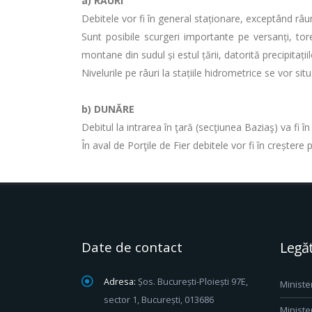
a)
RÂURI
Debitele vor fi în general staționare, exceptând râur
Sunt posibile scurgeri importante pe versanți, tore
montane din sudul și estul țării, datorită precipitaț
Nivelurile pe râuri la stațiile hidrometrice se vor si
b)
DUNĂRE
Debitul la intrarea în ţară (secţiunea Baziaş) va fi î
În aval de Porţile de Fier debitele vor fi în creștere
Date de contact
Legăt
Adresa:
Șos. București-Ploiești 97E,
Ministe
sector 1, București, 013686
Ministe