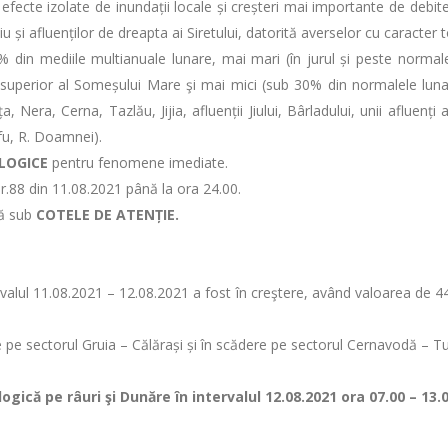
 efecte izolate de inundații locale și creșteri mai importante de debi
i afluenților de dreapta ai Siretului, datorită averselor cu caracter to
% din mediile multianuale lunare, mai mari (în jurul și peste normale
uperior al Someșului Mare şi mai mici (sub 30% din normalele lunare)
Nera, Cerna, Tazlău, Jijia, afluenții Jiului, Bârladului, unii afluenți 
efu, R. Doamnei).
LOGICE
pentru fenomene imediate.
r.88 din 11.08.2021 până la ora 24.00.
ză sub
COTELE DE ATENȚIE.
tervalul 11.08.2021 – 12.08.2021 a fost în creştere, având valoarea de
re pe sectorul Gruia – Călărași și în scădere pe sectorul Cernavodă – Tu
gică pe râuri şi Dunăre în intervalul 12.08.2021 ora 07.00 – 13.