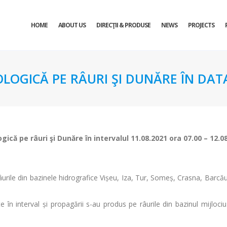
HOME
ABOUT US
DIRECŢII & PRODUSE
NEWS
PROJECTS
OLOGICĂ PE RÂURI ŞI DUNĂRE ÎN DATA
ogică pe râuri şi Dunăre în intervalul 11.08.2021 ora 07.00 – 12.0
urile din bazinele hidrografice Vișeu, Iza, Tur, Someș, Crasna, Barcău, 
te în interval și propagării s-au produs pe râurile din bazinul mijlociu a