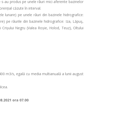
te s-au produs pe unele râuri mici aferente bazinelor
rențial căzute în interval.
le lunare) pe unele râuri din bazinele hidrografice:
 pe râurile din bazinele hidrografice: Iza, Lăpuş,
ai Crișului Negru (Valea Roșie, Holod, Teuz), Oltului
 4400 m3/s, egală cu media multianuală a lunii august
lcea.
08.2021 ora 07.00