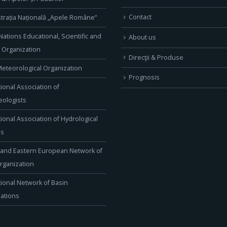
Contact
trația Națională „Apele Române”
Nations Educational, Scientific and
About us
l Organization
Direcţii & Produse
eteorological Organization
Prognosis
tional Association of
ologists
tional Association of Hydrological
es
 and Eastern European Network of
rganization
tional Network of Basin
ations