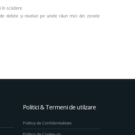
i în scădere.
de debite și niveluri pe unele râuri mici din zonele
Politici & Termeni de utilzare
Politica de Confidentialitate
Politica de Cookie-uri