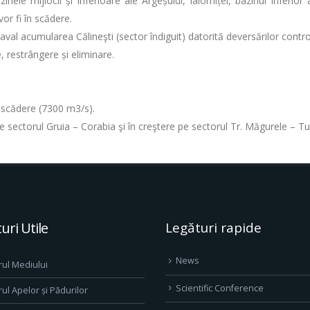
le mijlocii și inferioare ale Argeșului, Ialomiței, bazinul inferior al
vor fi în scădere.
aval acumularea Călineşti (sector îndiguit) datorită deversărilor contr
, restrângere și eliminare.
în scădere (7300 m3/s).
 pe sectorul Gruia – Corabia şi în creştere pe sectorul Tr. Măgurele – Tu
uri Utile
Legături rapide
News
rul Mediului
Scientific Conference
rul Apelor și Pădurilor