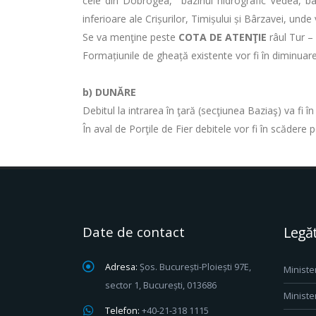
cele din Dobrogea, bazinul hidrografic Vedea, bazine
inferioare ale Crișurilor, Timișului și Bârzavei, unde 
Se va menţine peste
COTA DE ATENŢIE
râul Tur – 
Formațiunile de gheață existente vor fi în diminuare
b) DUNĂRE
Debitul la intrarea în ţară (secţiunea Baziaş) va fi 
În aval de Porţile de Fier debitele vor fi în scădere
Date de contact
Legăt
Adresa:
Șos. București-Ploiești 97E,
Ministe
sector 1, București, 013686
Ministe
Telefon:
+40-21-318 1115