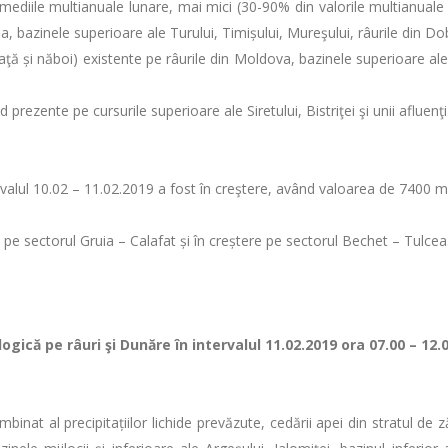
 mediile multianuale lunare, mai mici (30-90% din valorile multianuale 
, bazinele superioare ale Turului, Timișului, Mureşului, râurile din Dobr
și năboi) existente pe râurile din Moldova, bazinele superioare ale Mure
rezente pe cursurile superioare ale Siretului, Bistriţei şi unii afluenţi
tervalul 10.02 – 11.02.2019 a fost în creştere, având valoarea de 7400 
e pe sectorul Gruia – Calafat și în creștere pe sectorul Bechet – Tulcea
gică pe râuri şi Dunăre în intervalul 11.02.2019 ora 07.00 – 12.
mbinat al precipitațiilor lichide prevăzute, cedării apei din stratul de