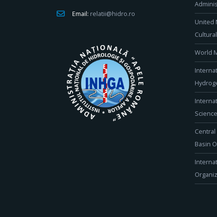
Adminis
Email:
relatii@hidro.ro
United 
Cultura
World M
Interna
Hydroge
Interna
Scienc
Central
Basin O
Interna
Organiz