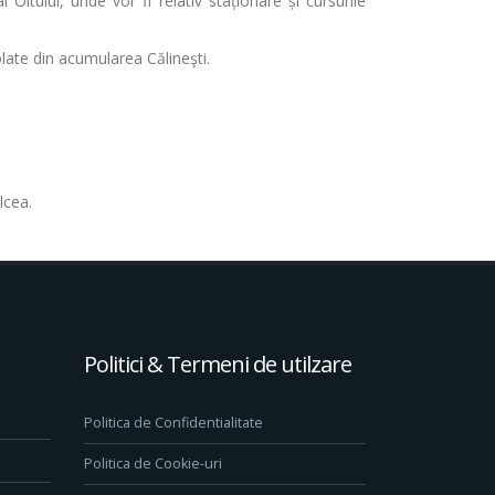
 Oltului, unde vor fi relativ staționare și cursurile
olate din acumularea Călineşti.
lcea.
Politici & Termeni de utilzare
Politica de Confidentialitate
Politica de Cookie-uri