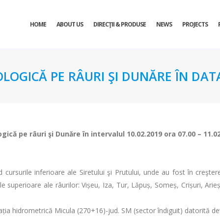
HOME
ABOUT US
DIRECŢII & PRODUSE
NEWS
PROJECTS
OLOGICĂ PE RÂURI ŞI DUNĂRE ÎN DATA
ogică pe râuri şi Dunăre în intervalul 10.02.2019 ora 07.00 – 11.0
cursurile inferioare ale Siretului şi Prutului, unde au fost în creşter
superioare ale râurilor: Vișeu, Iza, Tur, Lăpuș, Someș, Crișuri, Arieș,
tația hidrometrică Micula (270+16)-jud. SM (sector îndiguit) datorită de