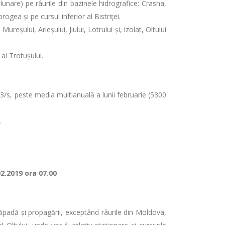
lunare) pe râurile din bazinele hidrografice: Crasna,
ogea și pe cursul inferior al Bistriţei.
șului, Arieșului, Jiului, Lotrului și, izolat, Oltului
 ai Trotușului.
m3/s, peste media multianuală a lunii februarie (5300
.
02.2019 ora 07.00
 zăpadă și propagării, exceptând râurile din Moldova,