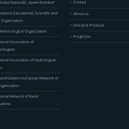
Contact
trația Națională „Apele Române”
Nations Educational, Scientific and
About us
l Organization
Direcţii & Produse
eteorological Organization
Prognosis
tional Association of
ologists
tional Association of Hydrological
es
 and Eastern European Network of
rganization
tional Network of Basin
ations