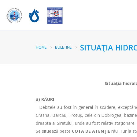
SITUAŢIA HIDR
HOME
BULETINE
Situaţia hidrol
a)
RÂURI
Debitele au fost în general în scădere, exceptând 
Crasna, Barcău, Trotuș, cele din Dobrogea, bazinele 
dreapta ai Siretului, unde au fost relativ staționare.
Se situează peste
COTA DE ATENŢIE
râul Tur la s