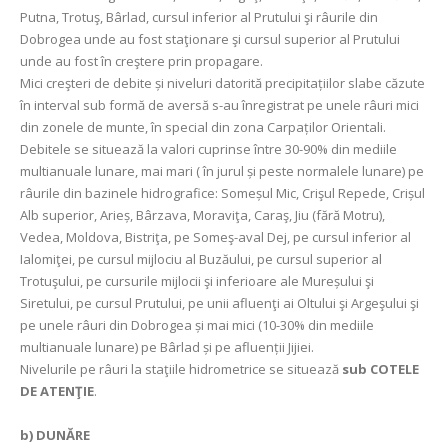
Putna, Trotuş, Bârlad, cursul inferior al Prutului şi râurile din
Dobrogea unde au fost staţionare şi cursul superior al Prutului
unde au fost în creştere prin propagare.
Mici creşteri de debite și niveluri datorită precipitațiilor slabe căzute
în interval sub formă de aversă s-au înregistrat pe unele râuri mici
din zonele de munte, în special din zona Carpaților Orientali.
Debitele se situează la valori cuprinse între 30-90% din mediile
multianuale lunare, mai mari ( în jurul și peste normalele lunare) pe
râurile din bazinele hidrografice: Someșul Mic, Crişul Repede, Crișul
Alb superior, Arieș, Bârzava, Moraviţa, Caraş, Jiu (fără Motru),
Vedea, Moldova, Bistriţa, pe Someş-aval Dej, pe cursul inferior al
Ialomiţei, pe cursul mijlociu al Buzăului, pe cursul superior al
Trotuşului, pe cursurile mijlocii şi inferioare ale Mureșului şi
Siretului, pe cursul Prutului, pe unii afluenţi ai Oltului şi Argeşului şi
pe unele râuri din Dobrogea și mai mici (10-30% din mediile
multianuale lunare) pe Bârlad și pe afluenții Jijiei.
Nivelurile pe râuri la staţiile hidrometrice se situează
sub COTELE
DE ATENŢIE
.
b) DUNĂRE