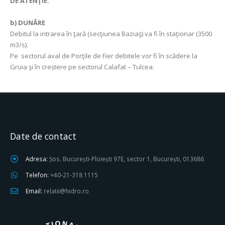
DE ATENŢIE.
b) DUNĂRE
Debitul la intrarea în ţară (secţiunea Baziaş) va fi în staţionar (3500
m3/s).
Pe sectorul aval de Porţile de Fier debitele vor fi în scădere la
Gruia şi în creștere pe sectorul Calafat – Tulcea.
Date de contact
Adresa:
Șos. București-Ploiești 97E, sector 1, București, 013686
Telefon:
+40-21-318 1115
Email:
relatii@hidro.ro