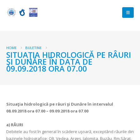
HOME
BULETINE
SITUAŢIA HIDROLOGICĂ PE RÂURI
ŞI DUNĂRE ÎN DATA DE
09.09.2018 ORA 07.00
Situaţia hidrologică pe râuri şi Dunăre în intervalul
08.09.2018 ora 07.00 – 09.09.2018 ora 07.00
a)
RÂURI
Debitele au fost în general în scădere uşoară, exceptând râurile din
bazinele hidrografice: Olt, Vedea, Argeş, Ialomiţa, Buzău, Rm.Sărat,