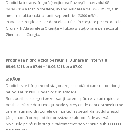
Debitul la intrarea în ţară (secţiunea Baziaş) în intervalul 08 –
09.09.2018 a fost în creștere, având valoarea de 3500 m3/s, sub
media multianuală a lunii septembrie (3800 m3/s).
În aval de Porţile de Fier debitele au fost în creștere pe sectoarele
Gruia – Tr.Măgurele şi Olteniţa – Tulcea şi staţionare pe sectorul
Zimnicea – Giurgiu.
Prognoza hidrologică pe râuri şi Dunăre în intervalul
09.09.2018 ora 07.00 – 10.09.2018 ora 07.00
a)
RÂURI
Debitele vor fi în general staţionare, exceptând cursul superior şi
mijlociu al Prutului unde vor fi în scădere.
Sunt posibile scurgeri pe versanți, torenți, pâraie, viituri rapide cu
posibile efecte de inundații locale şi creşteri de debite și niveluri pe
unele râuri mici din zonele de munte, în special din sudul şi estul
ţării, datorită precipitațiilor prevăzute sub formă de aversă.
Nivelurile pe râuri la staţiile hidrometrice se vor situa
sub COTELE