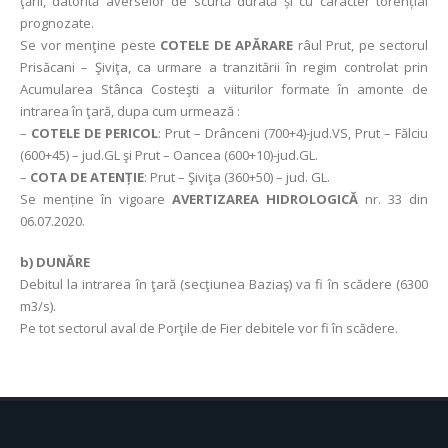
ţării, datorită averselor de scurtă durată și cu caracter torențial
prognozate.
Se vor menţine peste
COTELE DE APĂRARE
râul Prut, pe sectorul
Prisăcani – Şiviţa, ca urmare a tranzitării în regim controlat prin
Acumularea Stânca Costeşti a viiturilor formate în amonte de
intrarea în ţară, dupa cum urmează :
–
COTELE DE PERICOL
: Prut – Drânceni (700+4)-jud.VS, Prut – Fălciu
(600+45) – jud.GL şi Prut – Oancea (600+10)-jud.GL.
–
COTA DE ATENȚIE
: Prut – Şiviţa (360+50) – jud. GL.
Se menține în vigoare
AVERTIZAREA HIDROLOGICĂ
nr. 33 din
06.07.2020.
b) DUNĂRE
Debitul la intrarea în ţară (secţiunea Baziaş) va fi în scădere (6300
m3/s).
Pe tot sectorul aval de Porţile de Fier debitele vor fi în scădere.