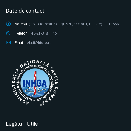
Date de contact
Adresa:
Șos. București-Ploiești 97E, sector 1, București, 013686
Telefon:
+40-21-318 1115
Email:
relatii@hidro.ro
Legături Utile