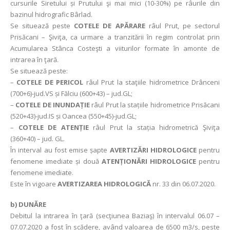
cursurile Siretului și Prutului şi mai mici (10-30%) pe râurile din
bazinul hidrografic Bârlad.
Se situează peste
COTELE DE APĂRARE
râul Prut, pe sectorul
Prisăcani – Şiviţa, ca urmare a tranzitării în regim controlat prin
Acumularea Stânca Costeşti a viiturilor formate în amonte de
intrarea în ţară.
Se situează peste:
–
COTELE DE PERICOL
râul Prut la staţiile hidrometrice Drânceni
(700+6)-jud.VS și Fălciu (600+43) – jud.GL;
–
COTELE DE INUNDAȚIE
râul Prut la stațiile hidrometrice Prisăcani
(520+43)-jud.IS și Oancea (550+45)-jud.GL;
–
COTELE DE ATENȚIE
râul Prut la stația hidrometrică Şiviţa
(360+40) – jud. GL.
În interval au fost emise șapte
AVERTIZĂRI HIDROLOGICE
pentru
fenomene imediate și două
ATENȚIONĂRI HIDROLOGICE
pentru
fenomene imediate.
Este în vigoare
AVERTIZAREA HIDROLOGICĂ
nr. 33 din 06.07.2020.
b) DUNĂRE
Debitul la intrarea în ţară (secţiunea Baziaş) în intervalul 06.07 –
07.07.2020 a fost în scădere, având valoarea de 6500 m3/s, peste