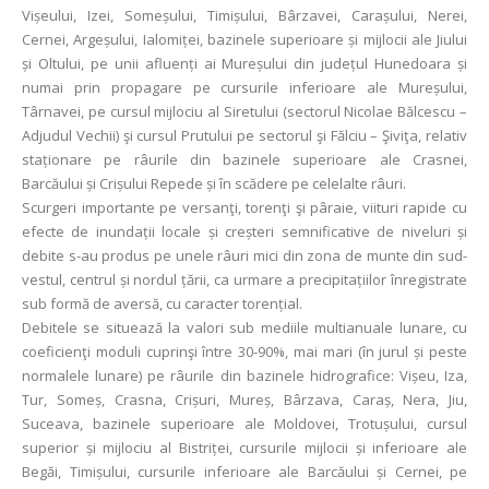
Vișeului, Izei, Someșului, Timișului, Bârzavei, Carașului, Nerei,
Cernei, Argeșului, Ialomiței, bazinele superioare și mijlocii ale Jiului
și Oltului, pe unii afluenți ai Mureșului din județul Hunedoara și
numai prin propagare pe cursurile inferioare ale Mureșului,
Târnavei, pe cursul mijlociu al Siretului (sectorul Nicolae Bălcescu –
Adjudul Vechii) şi cursul Prutului pe sectorul şi Fălciu – Şiviţa, relativ
staționare pe râurile din bazinele superioare ale Crasnei,
Barcăului și Crișului Repede și în scădere pe celelalte râuri.
Scurgeri importante pe versanţi, torenţi şi pâraie, viituri rapide cu
efecte de inundații locale și creșteri semnificative de niveluri și
debite s-au produs pe unele râuri mici din zona de munte din sud-
vestul, centrul și nordul țării, ca urmare a precipitațiilor înregistrate
sub formă de aversă, cu caracter torențial.
Debitele se situează la valori sub mediile multianuale lunare, cu
coeficienţi moduli cuprinşi între 30-90%, mai mari (în jurul și peste
normalele lunare) pe râurile din bazinele hidrografice: Vișeu, Iza,
Tur, Someș, Crasna, Crișuri, Mureș, Bârzava, Caraș, Nera, Jiu,
Suceava, bazinele superioare ale Moldovei, Trotușului, cursul
superior și mijlociu al Bistriței, cursurile mijlocii și inferioare ale
Begăi, Timișului, cursurile inferioare ale Barcăului și Cernei, pe