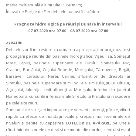
media multianuală a lunii iulie (5350 m3/s).
În aval de Porţile de Fier debitele au fost în scădere.
Prognoza hidrologică pe râuri şi Dunăre în intervalul
07.07.2020 ora 07.00 – 08.07.2020 ora 07.00
a) RÂURI
Debitele vor fi în creștere ca urmarea a precipitațiilor prognozate și
propagării pe râurile din bazinele hidrografice: Vișeu, Iza, Someșul
Mare, Lăpuș, bazinele superioare ale Turului, Someșului Mic,
Crasnei, Barcăului, Crișului Repede, Mureșului, Târnavelor, Begăi,
Bârzavei, Carașului, Nerei, Cernei, afluenților de dreapta ai
Siretului, bazinele superioare și mijlocii ale Timișului, Jiului, Oltului,
Argeșului, Ialomiței, unii afluenți ai Mureșului inferior din județul
Hunedoara, cursurile inferioare ale Siretului și Prutului și în scădere
pe celelalte râuri.
Sunt posibile scurgeri importante pe versanți, torenți, pâraie, viituri
rapide cu efecte de inundații locale și creșteri mai însemnate de
niveluri și debite cu depășirea
COTELOR DE APĂRARE
, pe unele
râuri mici din zonele de deal și de munte din nordul, centrul și estul