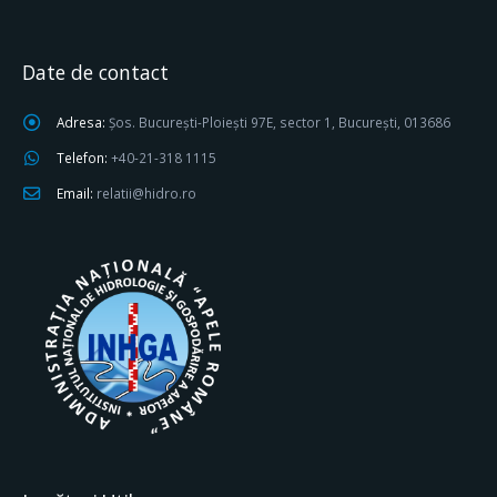
Date de contact
Adresa:
Șos. București-Ploiești 97E, sector 1, București, 013686
Telefon:
+40-21-318 1115
Email:
relatii@hidro.ro