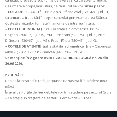
cantitativ prevăzute sub formă de aversă și cu caracter torențial.
Ca urmare a propagării viiturii, pe râul Prut
se vor situa peste:
– COTA DE PERICOL
râul Prut la s.h. Stânca Aval (375+42) – jud. BT,
ca urmare a tranzitării în regim controlat prin Acumularea Stânca
Costeşti a viiturilor formate în amonte de intrarea în ţară;
– COTELE DE INUNDAȚIE
râul la stațiile hidrometrice: Prut –
Ungheni (600+16) – jud.IS, Prut – Prisăcani (520+75) – jud. IS, Prut –
Drânceni (630+67) – jud. VS și Prut – Fălciu (550+45) – jud. GL;
– COTELE DE ATENȚIE
râul la stațiile hidrometrice: Jijia – Chiperești
(400+90) – jud. IS, Prut – Oancea (440+70) – jud. GL.
Se menține în vigoare AVERTIZAREA HIDROLOGICĂ nr. 28 din
30.06.2020.
b) DUNĂRE
Debitul la intrarea în ţară (secţiunea Baziaş) va fi în scădere (6800
m3/s).
În aval de Porţile de Fier debitele vor fi în scădere pe sectorul Gruia
– Călărași și în creştere pe sectorul Cernavodă – Tulcea.