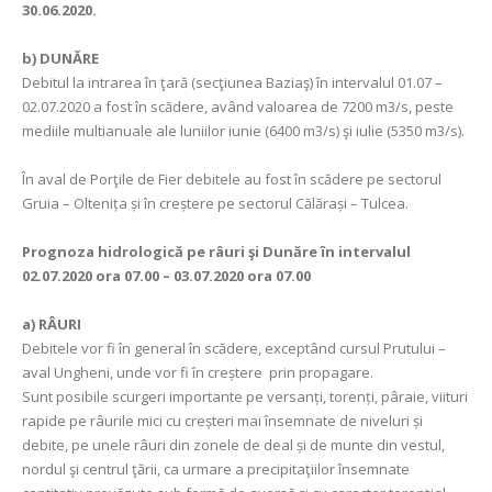
30.06.2020.
b) DUNĂRE
Debitul la intrarea în ţară (secţiunea Baziaş) în intervalul 01.07 –
02.07.2020 a fost în scădere, având valoarea de 7200 m3/s, peste
mediile multianuale ale luniilor iunie (6400 m3/s) şi iulie (5350 m3/s).
În aval de Porţile de Fier debitele au fost în scădere pe sectorul
Gruia – Oltenița și în creștere pe sectorul Călărași – Tulcea.
Prognoza hidrologică pe râuri şi Dunăre în intervalul
02.07.2020 ora 07.00 – 03.07.2020 ora 07.00
a)
RÂURI
Debitele vor fi în general în scădere, exceptând cursul Prutului –
aval Ungheni, unde vor fi în creștere prin propagare.
Sunt posibile scurgeri importante pe versanți, torenți, pâraie, viituri
rapide pe râurile mici cu creșteri mai însemnate de niveluri și
debite, pe unele râuri din zonele de deal și de munte din vestul,
nordul şi centrul ţării, ca urmare a precipitaţiilor însemnate