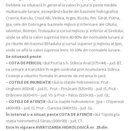
Debitele se situează în general la valori în jurul și peste mediile
multianuale lunare, exceptând râurile din bazinele hidrografice
Crasna, Barcău, Crișul Alb, Vedea, Argeș, Buzău, Rm. Sărat, Putna,
Jijia, cele din Dobrogea, bazinele mijlocii și inferioare ale Oltului,
Ialomiței, Bistriței, Trotușului și cursul mijlociu și inferior al Siretului,
unde se află la valori cuprinse între 40-90% din normalele lunare și
pe râurile din bazinul Bîrladului și cursul superior şi mijlociu al Jijiei,
unde se află la valori cuprinse între 10-30% din normalele lunare.
Se situează peste:
– COTA DE PERICOL
râul Prut la s.h. Stânca Aval (375+44) – jud. BT,
ca urmare a tranzitării în regim controlat prin Acumularea Stânca
Costeşti a viiturilor formate în amonte de intrarea în ţară;
– COTELE DE INUNDAȚIE
râul la stațiile hidrometrice: Prut –
Ungheni (600+8) – jud.IS, Prut – Prisăcani (520+65) – jud. IS, Prut –
Drânceni (630+61) – jud. VS și Prut – Fălciu (550+30) – jud. GL;
– COTELE DE ATENȚIE
râul la stațiile hidrometrice: Jijia – Chiperești
(400+80) – jud. IS, Prut – Oancea (440+55) – jud. GL.
În interval s-a situat peste COTA DE ATENȚIE
râul Topolog la
staţia hidrometrică Săraiu (300+90) – jud. CT.
Este în vigoare AVERTIZAREA HIDROLOGICĂ nr. 28 din