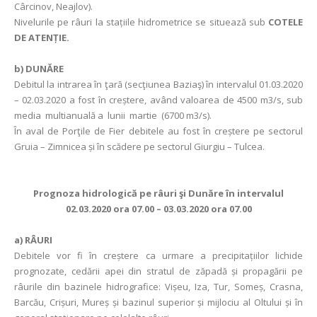
Cârcinov, Neajlov).
Nivelurile pe râuri la stațiile hidrometrice se situează sub
COTELE
DE ATENȚIE.
b)
DUNĂRE
Debitul la intrarea în ţară (secţiunea Baziaş) în intervalul 01.03.2020
– 02.03.2020 a fost în creștere, având valoarea de 4500 m3/s, sub
media multianuală a lunii martie (6700 m3/s).
În aval de Porţile de Fier debitele au fost în creștere pe sectorul
Gruia – Zimnicea și în scădere pe sectorul Giurgiu – Tulcea.
Prognoza hidrologică pe râuri şi Dunăre în intervalul
02.03.2020 ora 07.00 – 03.03.2020 ora 07.00
a)
RÂURI
Debitele vor fi în creștere ca urmare a precipitațiilor lichide
prognozate, cedării apei din stratul de zăpadă și propagării pe
râurile din bazinele hidrografice: Vișeu, Iza, Tur, Someș, Crasna,
Barcău, Crișuri, Mureș și bazinul superior și mijlociu al Oltului și în