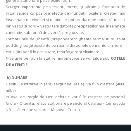
general staționare pe celelalte râuri.
Scurgeri importante pe versanţi, torenţi şi pâraie și formarea de
viituri rapide cu posibile efecte de inundaţii locale şi creșteri mai
însemnate de niveluri și debite se pot produce pe unele râuri mici
din vestul și nord – vestul țării datorită precipitațiilor mai însemnate
cantitativ, sub formă de aversă, prognozate.
Formațiunile de gheață (preponderent gheață la maluri şi izolat
pod de gheaţă) existente pe râurile din zonele de munte din nord –
estul țării vor fi în diminuare, restrângere şi eliminare.
Nivelurile pe râuri la stațiile hidrometrice se vor situa sub
COTELE
DE ATENȚIE.
b) DUNĂRE
Debitul la intrarea în ţară (secţiunea Baziaş) va fi în creștere (4800
m3/s).
În aval de Porţile de Fier, debitele vor fi în creștere pe sectorul
Gruia – Olteniţa, relativ staţionare pe sectorul Călăraşi – Cernavodă
și în scădere pe sectorul Hârşova – Tulcea.