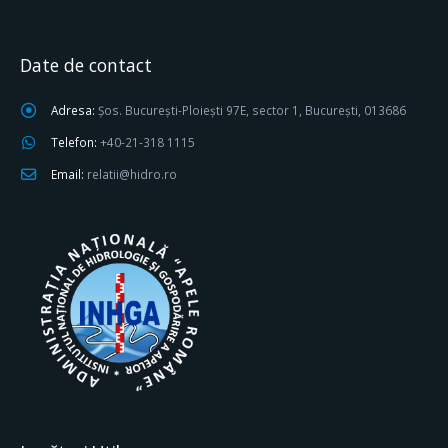
Date de contact
Adresa:
Șos. București-Ploiești 97E, sector 1, București, 013686
Telefon:
+40-21-318 1115
Email:
relatii@hidro.ro