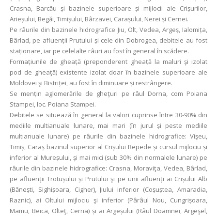
Crasna, Barcău și bazinele superioare și mijlocii ale Crișurilor,
Arieșului, Begăi, Timișului, Bârzavei, Carașului, Nerei și Cernei.
Pe râurile din bazinele hidrografice Jiu, Olt, Vedea, Argeș, Ialomița,
Bârlad, pe afluenții Prutului și cele din Dobrogea, debitele au fost
staționare, iar pe celelalte râuri au fost în general în scădere.
Formațiunile de gheață (preponderent gheață la maluri şi izolat
pod de gheaţă) existente izolat doar în bazinele superioare ale
Moldovei şi Bistriței, au fost în diminuare și restrângere.
Se mențin aglomerările de gheţuri pe râul Dorna, com Poiana
Stampei, loc. Poiana Stampei.
Debitele se situează în general la valori cuprinse între 30-90% din
mediile multianuale lunare, mai mari (în jurul și peste mediile
multianuale lunare) pe râurile din bazinele hidrografice: Vişeu,
Timiș, Caraș bazinul superior al Crișului Repede și cursul mijlociu și
inferior al Mureșului, şi mai mici (sub 30% din normalele lunare) pe
râurile din bazinele hidrografice: Crasna, Moraviţa, Vedea, Bârlad,
pe afluenții Trotușului și Prutului şi pe unii afluenți ai Crișului Alb
(Bănești, Sighișoara, Cigher), Jiului inferior (Coșuștea, Amaradia,
Raznic), ai Oltului mijlociu şi inferior (Pârâul Nou, Cungrișoara,
Mamu, Beica, Olteţ, Cerna) și ai Argeșului (Râul Doamnei, Argeşel,