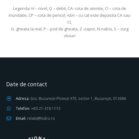
Legenda: H – nivel, Q – debit, CA- cota de atentie, CI – cota de
inundatie, CP – cota de pericol, +∆H – cu cat este depasita CA sau
CI,
G- gheata la mal, P – pod de gheata, Z -zapor, N-naboi, S – curg
sloiuri
Date de contact
Adresa:
Șos. București-Ploiești 97E, sector 1, București, 013686
Telefon:
+40-21-318 1115
Email:
relatii@hidro.ro