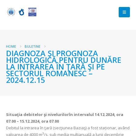
HOME
BULETINE
DIAGNOZA ŞI PROGNOZA
HIDROLOGICĂ PENTRU DUNĂRE
LA INTRAREA ÎN ŢARĂ ŞI PE
SECTORUL ROMANESC –
2024.12.15
Situaţia debitelor şi nivelurilor
în intervalul 14.12.2024, ora
07.00 – 15.12.2024, ora 07.00
Debitul la intrarea în ţară (secţiunea Baziaş) a fost staționar, având
3
valoarea de 4000 m
/s, sub media multianuală a lunii decembrie