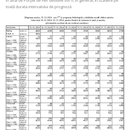
În aval de Porţile de Fier debitele vor fi, în general, în scădere pe
toată durata intervalului de prognoză.