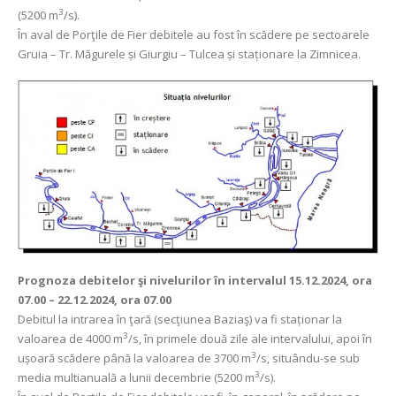
3
(5200 m
/s).
În aval de Porţile de Fier debitele au fost în scădere pe sectoarele
Gruia – Tr. Măgurele și Giurgiu – Tulcea și staționare la Zimnicea.
Prognoza debitelor şi nivelurilor
în intervalul 15.12.2024, ora
07.00 – 22.12.2024, ora 07.00
Debitul la intrarea în ţară (secţiunea Baziaş) va fi staționar la
3
valoarea de 4000 m
/s, în primele două zile ale intervalului, apoi în
3
ușoară scădere până la valoarea de 3700 m
/s, situându-se sub
3
media multianuală a lunii decembrie (5200 m
/s).