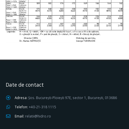
Date de contact
Adresa:
Șos. București-Ploiești 97E, sector 1, București, 013686
Telefon:
+40-21-318 1115
Email:
relatii@hidro.ro