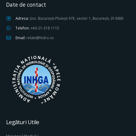
Date de contact
Adresa:
Șos. București-Ploiești 97E, sector 1, București, 013686
Telefon:
+40-21-318 1115
Email:
relatii@hidro.ro
Legături Utile