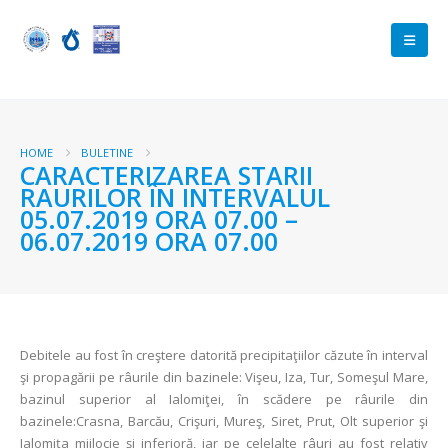
HOME
BULETINE
CARACTERIZAREA STARII
RAURILOR ÎN INTERVALUL
05.07.2019 ORA 07.00 –
06.07.2019 ORA 07.00
Debitele au fost în creştere datorită precipitaţiilor căzute în interval
şi propagării pe râurile din bazinele: Vişeu, Iza, Tur, Someşul Mare,
bazinul superior al Ialomiţei, în scădere pe râurile din
bazinele:Crasna, Barcău, Crişuri, Mureş, Siret, Prut, Olt superior şi
Ialomiţa mijlocie şi inferioră, iar pe celelalte râuri au fost relativ