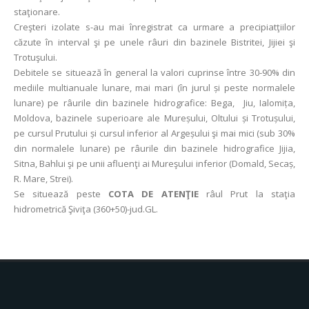
staţionare.
Creşteri izolate s-au mai înregistrat ca urmare a precipiatţiilor
căzute în interval şi pe unele râuri din bazinele Bistritei, Jijiei şi
Trotuşului.
Debitele se situează în general la valori cuprinse între 30-90% din
mediile multianuale lunare, mai mari (în jurul și peste normalele
lunare) pe râurile din bazinele hidrografice: Bega, Jiu, Ialomița,
Moldova, bazinele superioare ale Mureșului, Oltului și Trotușului,
pe cursul Prutului și cursul inferior al Argeșului şi mai mici (sub 30%
din normalele lunare) pe râurile din bazinele hidrografice Jijia,
Sitna, Bahlui şi pe unii afluenţi ai Mureşului inferior (Domald, Secaș,
R. Mare, Strei).
Se situează peste
COTA DE ATENŢIE
râul Prut la staţia
hidrometrică Şiviţa (360+50)-jud.GL.