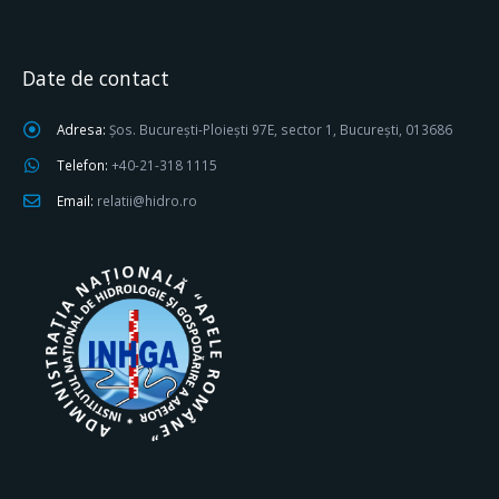
Date de contact
Adresa:
Șos. București-Ploiești 97E, sector 1, București, 013686
Telefon:
+40-21-318 1115
Email:
relatii@hidro.ro