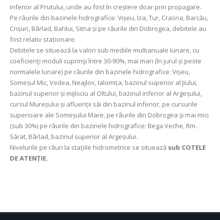
inferior al Prutului, unde au fost în creștere doar prin propagare.
Pe râurile din bazinele hidrografice: Vișeu, Iza, Tur, Crasna, Barcău,
Crișuri, Bârlad, Bahlui, Sitna și pe râurile din Dobrogea, debitele au
fost relativ staționare.
Debitele se situează la valori sub mediile multianuale lunare, cu
coeficienţi moduli cuprinşi între 30-90%, mai mari (în jurul și peste
normalele lunare) pe râurile din bazinele hidrografice: Vișeu,
Someșul Mic, Vedea, Neajlov, Ialomița, bazinul superior al Jiului,
bazinul superior și mijlociu al Oltului, bazinul inferior al Argeșului,
cursul Mureșului și afluenții săi din bazinul inferior, pe cursurile
superioare ale Someșului Mare, pe râurile din Dobrogea şi mai mici
(sub 30%) pe râurile din bazinele hidrografice: Bega Veche, Rm.
Sărat, Bârlad, bazinul superior al Argeșului.
Nivelurile pe râuri la stațiile hidrometrice se situează
sub COTELE
DE ATENȚIE.