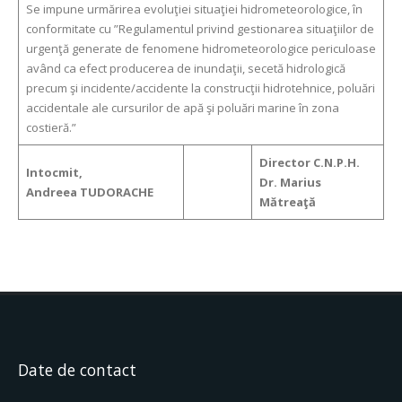
Se impune urmărirea evoluţiei situaţiei hidrometeorologice, în
conformitate cu ”Regulamentul privind gestionarea situaţiilor de
urgenţă generate de fenomene hidrometeorologice periculoase
având ca efect producerea de inundaţii, secetă hidrologică
precum şi incidente/accidente la construcţii hidrotehnice, poluări
accidentale ale cursurilor de apă şi poluări marine în zona
costieră.”
Director C.N.P.H.
Intocmit,
Dr. Marius
Andreea TUDORACHE
Mătreaţă
Date de contact