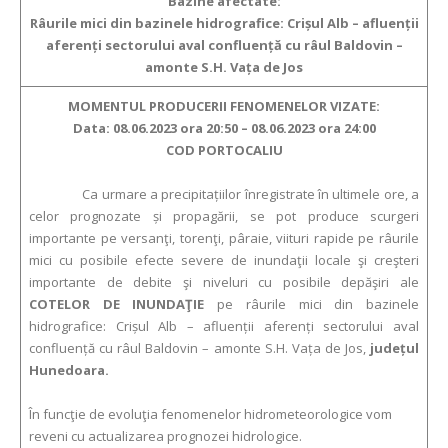
Bazine afectate:
Râurile
mici din bazinele hidrografice:
Crișul Alb – afluenții
aferenți sectorului aval confluență cu râul Baldovin –
amonte S.H. Vața de Jos
MOMENTUL PRODUCERII FENOMENELOR VIZATE:
Data:
08.06.2023 ora
20:50 –
08.06.2023 ora
24:00
COD PORTOCALIU
Ca urmare a precipitațiilor înregistrate în ultimele ore, a
celor prognozate și propagării, se pot produce scurgeri
importante pe versanţi, torenţi, pâraie, viituri rapide pe râurile
mici cu posibile efecte severe de inundaţii locale şi creşteri
importante de debite şi niveluri cu posibile depăşiri ale
COTELOR DE INUNDAŢIE
pe râurile
mici din bazinele
hidrografice:
Crișul Alb – afluenții aferenți sectorului aval
confluență cu râul Baldovin – amonte S.H. Vața de Jos,
județ
ul
Hunedoara.
În funcţie de evoluţia fenomenelor hidrometeorologice vom
reveni cu actualizarea prognozei hidrologice.