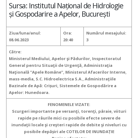
Sursa: Institutul Național de Hidrologie
și Gospodarire a Apelor, București
Ziua/luna/anul:
Ora:
Numărul mesajului:
08.06.2023
20:40
3
Către:
Ministerul Mediului, Apelor şi Pădurilor, Inspectoratul
General pentru Situaţii de Urgenţă, Administraţia
Naţională ”Apele Române”, Ministerul Afacerilor Interne,
mass-media, S.C. Hidroelectrica S.A., Administraţiile
Bazinale de Apă:
Crișuri, Sistemele de Gospodărire a
Apelor:
Hunedoara.
FENOMENELE VIZATE:
Scurgeri importante pe versanţi, torenţi, pâraie, viituri
rapide pe râurile mici cu posibile efecte severe de
inundaţii locale şi creşteri rapide de debite şi niveluri cu
posibile depășiri ale COTELOR DE INUNDAȚIE