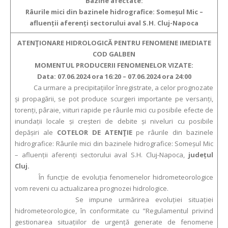
Bazine afectate:
Râurile mici din bazinele hidrografice: Someșul Mic –
afluenții aferenți sectorului aval S.H. Cluj-Napoca
ATENŢIONARE HIDROLOGICĂ PENTRU FENOMENE IMEDIATE
COD GALBEN
MOMENTUL PRODUCERII FENOMENELOR VIZATE:
Data: 07.06.2024 ora 16:20 – 07.06.2024 ora 24:00
Ca urmare a precipitațiilor înregistrate, a celor prognozate
și propagării, se pot produce scurgeri importante pe versanți,
torenți, pâraie, viituri rapide pe râurile mici cu posibile efecte de
inundații locale și creșteri de debite și niveluri cu posibile
depășiri ale
COTELOR DE ATENŢIE
pe râurile din bazinele
hidrografice: Râurile mici din bazinele hidrografice: Someșul Mic
– afluenții aferenți sectorului aval S.H. Cluj-Napoca,
județul
Cluj.
În funcție de evoluția fenomenelor hidrometeorologice
vom reveni cu actualizarea prognozei hidrologice.
Se impune urmărirea evoluției situației
hidrometeorologice, în conformitate cu ”Regulamentul privind
gestionarea situațiilor de urgență generate de fenomene