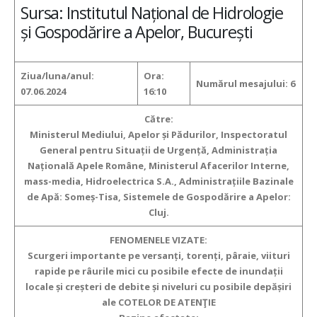
Sursa: Institutul Național de Hidrologie
și Gospodărire a Apelor, București
Ziua/luna/anul:
Ora:
Numărul mesajului: 6
07.06.2024
16:10
Către:
Ministerul Mediului, Apelor și Pădurilor, Inspectoratul
General pentru Situații de Urgență, Administrația
Națională Apele Române, Ministerul Afacerilor Interne,
mass-media, Hidroelectrica S.A., Administrațiile Bazinale
de Apă: Someș-Tisa, Sistemele de Gospodărire a Apelor:
Cluj.
FENOMENELE VIZATE:
Scurgeri importante pe versanți, torenți, pâraie, viituri
rapide pe râurile mici
cu posibile efecte de inundații
locale și creșteri de debite și niveluri cu posibile depășiri
ale COTELOR DE ATENŢIE