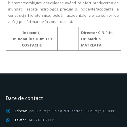
hidrometeorologice periculoase având ca efect producerea de
inundații, secetă hidrologică precum și incidente/accidente la
construcții hidrotehnice, poluări accidentale ale cursurilor de
apă și poluări marine în zona costieră.”
Întocmit,
Director C.N.P.H.
Dr. Romulus-Dumitru
Dr. Marius
COSTACHE
MATREATA
Date de contact
Adresa:
Șos. București-Ploiești 97E, sector 1, București, 013686
Telefon:
+40-21-318 1115