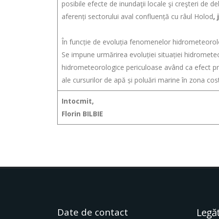
posibile efecte de inundaţii locale şi creşteri de deb
aferenți sectorului aval confluență cu râul Holod
,
În funcție de evoluția fenomenelor hidrometeorol
Se impune urmărirea evoluției situației hidromete
hidrometeorologice periculoase având ca efect pro
ale cursurilor de apă și poluări marine în zona cost
Intocmit,
Florin BILBIE
Date de contact
Legăt