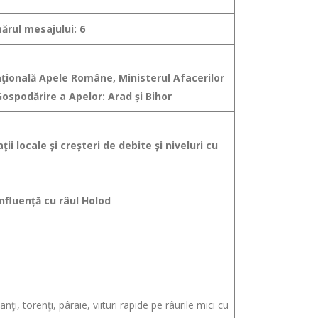
rul mesajului: 6
Naţională Apele Române, Ministerul Afacerilor
Gospodărire a Apelor:
Arad și Bihor
ii locale şi creşteri de debite şi niveluri cu
onfluență cu râul Holod
, torenţi, pâraie, viituri rapide pe râurile mici cu