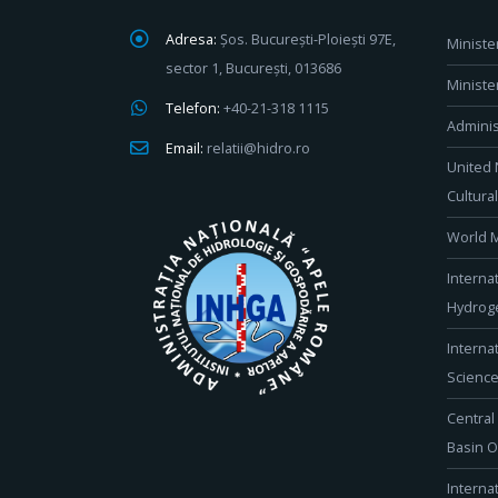
Adresa:
Șos. București-Ploiești 97E,
Ministe
sector 1, București, 013686
Ministe
Telefon:
+40-21-318 1115
Adminis
Email:
relatii@hidro.ro
United 
Cultura
World M
Interna
Hydroge
Interna
Scienc
Central
Basin O
Interna