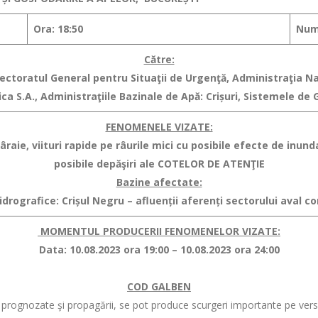
Ora: 18:50
Numă
Către:
spectoratul General pentru Situaţii de Urgenţă, Administraţia 
a S.A., Administraţiile Bazinale de Apă: Crișuri, Sistemele de 
FENOMENELE VIZATE:
raie, viituri rapide pe râurile mici
cu posibile efecte de inundaţ
posibile depăşiri ale COTELOR DE ATENŢIE
Bazine afectate:
idrografice: Crișul Negru – afluenții aferenți sectorului aval c
MOMENTUL PRODUCERII FENOMENELOR VIZATE:
Data: 10.08.2023 ora 19:00 – 10.08.2023 ora 24:00
COD GALBEN
rognozate şi propagării, se pot produce scurgeri importante pe versanţi