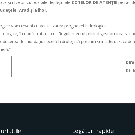
ite şi niveluri cu posibile depăşiri ale
COTELOR DE ATENŢIE
pe râuril
judeţele: Arad și Bihor.
ogice vom reveni cu actualizarea prognozei hidrologice.
orologice, în conformitate cu „Regulamentul privind gestionarea situ
ducerea de inundații, secetă hidrologică precum și incidente/accidente
ieră.”
Dire
Dr.
uri Utile
Legături rapide