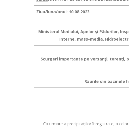
Ziua/luna/anul: 10.08.2023
Ministerul Mediului, Apelor şi Pădurilor, In
Interne, mass-media, Hidroelectric
Scurgeri importante pe versanţi, torenţi, pâ
Râurile din bazinele h
Ca urmare a precipitaţiilor înregistrate, a celor p