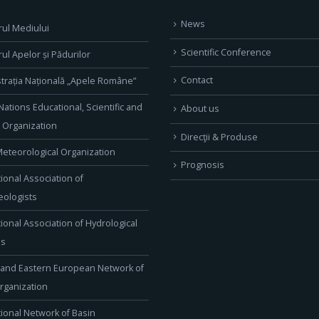
News
rul Mediului
Scientific Conference
rul Apelor și Pădurilor
Contact
trația Națională „Apele Române”
Nations Educational, Scientific and
About us
l Organization
Direcţii & Produse
eteorological Organization
Prognosis
tional Association of
ologists
tional Association of Hydrological
es
 and Eastern European Network of
rganization
tional Network of Basin