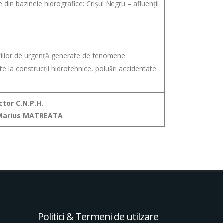
e din bazinele hidrografice: Crișul Negru – afluenții
ațiilor de urgență generate de fenomene
 la construcții hidrotehnice, poluări accidentate
ctor C.N.P.H.
 Marius MATREATA
Politici & Termeni de utilzare