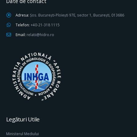
Date de contact
Adresa:
Șos. București-Ploiești 97E, sector 1, București, 013686
Telefon:
+40-21-318 1115
Email:
relatii@hidro.ro
Legături Utile
Ministerul Mediului