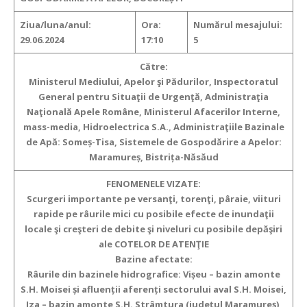
Ziua/luna/anul:
Ora:
Numărul mesajului:
29.06.2024
17:10
5
Către:
Ministerul Mediului, Apelor şi Pădurilor, Inspectoratul
General pentru Situaţii de Urgenţă, Administraţia
Naţională Apele Române, Ministerul Afacerilor Interne,
mass-media, Hidroelectrica S.A., Administraţiile Bazinale
de Apă: Someș-Tisa, Sistemele de Gospodărire a Apelor:
Maramureș, Bistrița-Năsăud
FENOMENELE VIZATE:
Scurgeri importante pe versanţi, torenţi, pâraie, viituri
rapide pe râurile mici
cu posibile efecte de inundaţii
locale şi creşteri de debite şi niveluri cu posibile depăşiri
ale COTELOR DE ATENŢIE
Bazine afectate:
Râurile din bazinele hidrografice: Vișeu – bazin amonte
S.H. Moisei și afluenții aferenți sectorului aval S.H. Moisei,
Iza – bazin amonte S.H. Strâmtura (județul Maramureș),