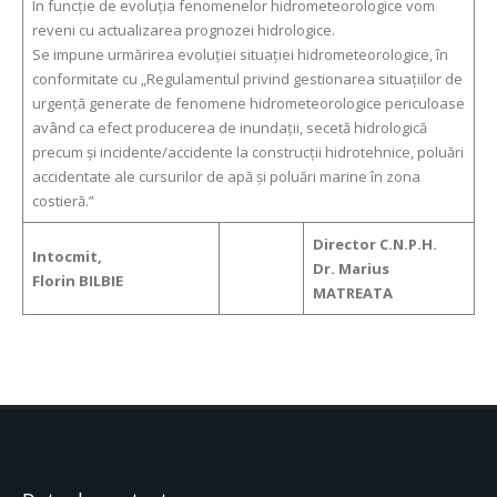
În funcție de evoluția fenomenelor hidrometeorologice vom
reveni cu actualizarea prognozei hidrologice.
Se impune urmărirea evoluției situației hidrometeorologice, în
conformitate cu „Regulamentul privind gestionarea situațiilor de
urgență generate de fenomene hidrometeorologice periculoase
având ca efect producerea de inundații, secetă hidrologică
precum și incidente/accidente la construcții hidrotehnice, poluări
accidentate ale cursurilor de apă și poluări marine în zona
costieră.”
Director C.N.P.H.
Intocmit,
Dr. Marius
Florin BILBIE
MATREATA