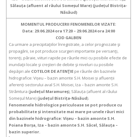
Sălauța (afluent al râului Someșul Mare) (județul Bistrița-
Năsăud)
MOMENTUL PRODUCERII FENOMENELOR VIZATE:
Data: 29.06.2024 ora 17:20 – 29.06.2024 ora 24:00
COD GALBEN
Ca urmare a precipitaţiilor înregistrate, a celor prognozate şi
propagării, se pot produce scurgeri importante pe versanţi,
torenţi, pâraie, viituri rapide pe râurile mici cu posibile efecte de
inundaţii locale şi creşteri de debite şi niveluri cu posibile
depăşiri ale
COTELOR DE ATENŢIE
pe râurile din bazinele
hidrografice: Vișeu – bazin amonte S.H. Moisei și afluenții
aferenți sectorului aval S.H. Moisei, Iza – bazin amonte S.H.
Strâmtura (
județul Maramureș
), Sălauța (afluent al râului
Someșul Mare) (
județul Bistrița-Năsăud
).
Fenomenele hidrologice periculoase se pot produce cu
probabilitate și intensitate mai mare pe unele râuri mici
din bazinele hidrografice: Vișeu – bazin amonte S.H.
Poiana Borșa, Iza – bazin amonte S.H. Săcel, Sălauța –
bazin superior.