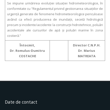
Se impune urmărirea evoluției situației hidrometeorologice, în
conformitate cu ”Regulamentul privind gestionarea situațiilor de
urgență generate de fenomene hidrometeorologice periculoase
având ca efect producerea de inundații, secetă hidrologică
precum și incidente/accidente la construcții hidrotehnice, poluări
accidentale ale cursurilor de apă și poluări marine în zona
costieră.”
Întocmit,
Director C.N.P.H.
Dr. Romulus-Dumitru
Dr. Marius
COSTACHE
MATREATA
Date de contact