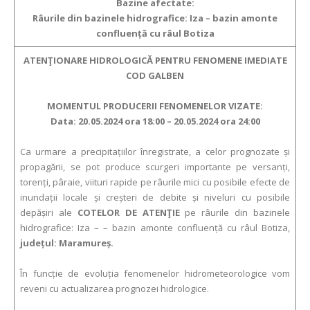
Bazine afectate:
Râurile din bazinele hidrografice: Iza – bazin amonte
confluență cu râul Botiza
ATENŢIONARE HIDROLOGICĂ PENTRU FENOMENE IMEDIATE
COD GALBEN
MOMENTUL PRODUCERII FENOMENELOR VIZATE:
Data: 20.05.2024 ora 18:00 – 20.05.2024 ora 24:00
Ca urmare a precipitațiilor înregistrate, a celor prognozate și
propagării, se pot produce scurgeri importante pe versanți,
torenți, pâraie, viituri rapide pe râurile mici cu posibile efecte de
inundații locale și creșteri de debite și niveluri cu posibile
depășiri ale
COTELOR DE ATENŢIE
pe râurile din bazinele
hidrografice: Iza – – bazin amonte confluență cu râul Botiza,
județul: Maramureș.
În funcție de evoluția fenomenelor hidrometeorologice vom
reveni cu actualizarea prognozei hidrologice.