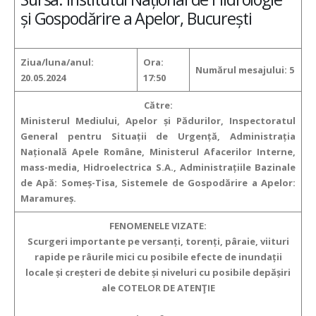
și Gospodărire a Apelor, București
Ziua/luna/anul:
Ora:
Numărul mesajului: 5
20.05.2024
17:50
Către:
Ministerul Mediului, Apelor și Pădurilor, Inspectoratul
General pentru Situații de Urgență, Administrația
Națională Apele Române, Ministerul Afacerilor Interne,
mass-media, Hidroelectrica S.A., Administrațiile Bazinale
de Apă: Someș-Tisa, Sistemele de Gospodărire a Apelor:
Maramureș.
FENOMENELE VIZATE:
Scurgeri importante pe versanți, torenți, pâraie, viituri
rapide pe râurile mici
cu posibile efecte de inundații
locale și creșteri de debite și niveluri cu posibile depășiri
ale COTELOR DE ATENŢIE